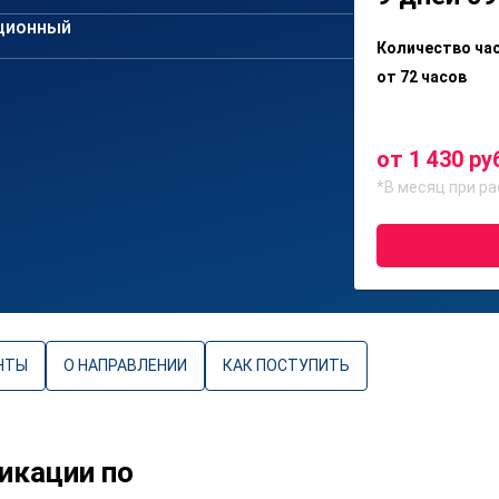
ционный
Количество ча
от 72 часов
от 1 430 ру
*В месяц при ра
НТЫ
О НАПРАВЛЕНИИ
КАК ПОСТУПИТЬ
икации по