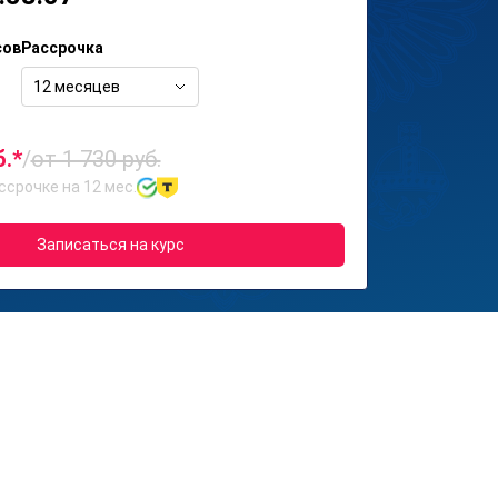
сов
Рассрочка
12 месяцев
б.*
/
от 1 730 руб.
ссрочке на 12 мес.
Записаться на курс