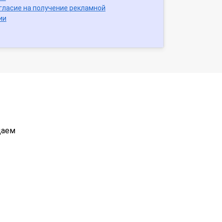
гласие на получение рекламной
ии
даем