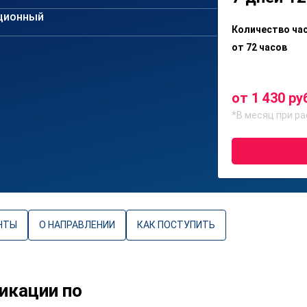
ционный
Количество ча
от 72 часов
от 1 430 ру
*В месяц при ра
НТЫ
О НАПРАВЛЕНИИ
КАК ПОСТУПИТЬ
икации по