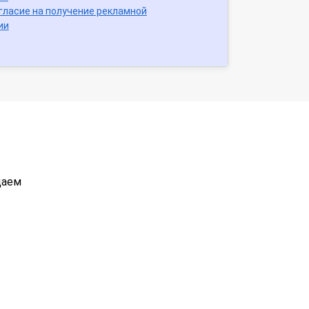
гласие на получение рекламной
ии
даем