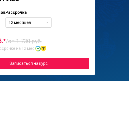
сов
Рассрочка
12 месяцев
б.*
/
от 1 730 руб.
ссрочке на 12 мес.
Записаться на курс