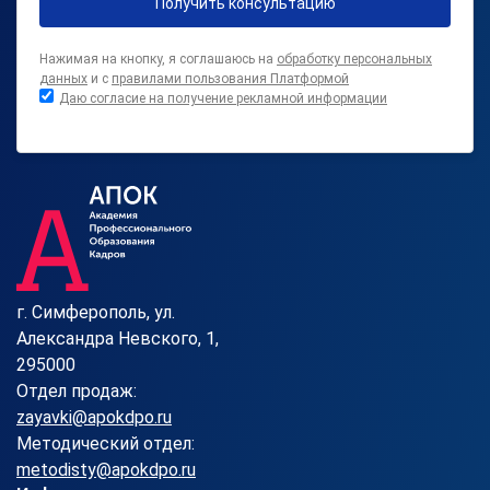
Получить консультацию
Нажимая на кнопку, я соглашаюсь на
обработку персональных
данных
и с
правилами пользования Платформой
Даю согласие на получение рекламной информации
г. Симферополь, ул.
Александра Невского, 1,
295000
Отдел продаж:
zayavki@apokdpo.ru
Методический отдел:
metodisty@apokdpo.ru