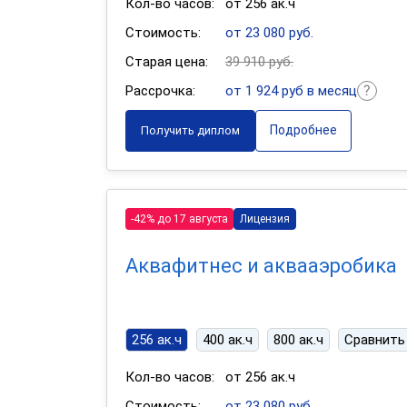
Кол-во часов:
от 256 ак.ч
Стоимость:
от 23 080 руб.
Старая цена:
39 910 руб.
Рассрочка:
от 1 924 руб в месяц
Подробнее
Получить диплом
-42% до 17 августа
Лицензия
Аквафитнес и аквааэробика
256 ак.ч
400 ак.ч
800 ак.ч
Сравнить
Кол-во часов:
от 256 ак.ч
Стоимость:
от 23 080 руб.