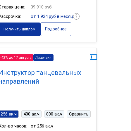
Старая цена:
39 910 руб.
Рассрочка:
от 1 924 руб в месяц
Подробнее
Получить диплом
-42% до 17 августа
Лицензия
Инструктор танцевальных
направлений
256 ак.ч
400 ак.ч
800 ак.ч
Сравнить
Кол-во часов:
от 256 ак.ч