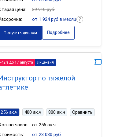
Старая цена:
39 910 руб.
Рассрочка:
от 1 924 руб в месяц
Подробнее
Получить диплом
-42% до 17 августа
Лицензия
Инструктор по тяжелой
атлетике
256 ак.ч
400 ак.ч
800 ак.ч
Сравнить
Кол-во часов:
от 256 ак.ч
Стоимость:
от 23 080 руб.