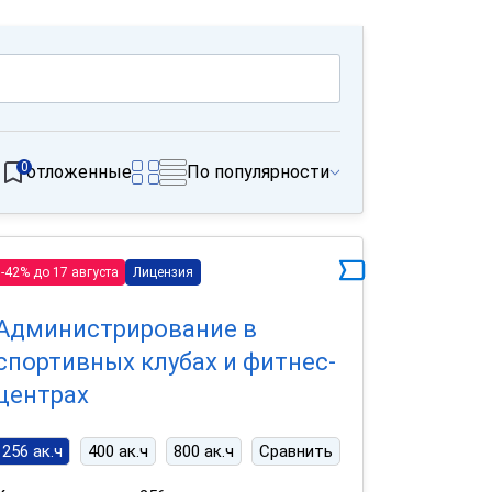
0
отложенные
По популярности
-42% до 17 августа
Лицензия
Администрирование в
спортивных клубах и фитнес-
центрах
256 ак.ч
400 ак.ч
800 ак.ч
Сравнить