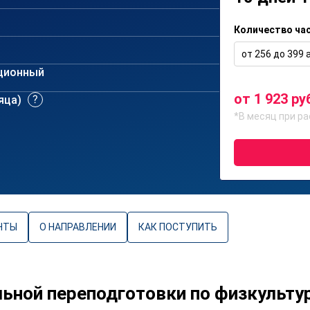
Количество ча
от 256 до 399 а
ционный
от 1 923 ру
сяца)
*В месяц при ра
НТЫ
О НАПРАВЛЕНИИ
КАК ПОСТУПИТЬ
ной переподготовки по физкультур