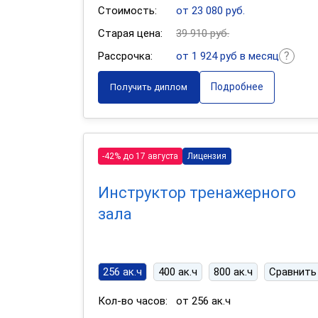
Стоимость:
от 23 080 руб.
Старая цена:
39 910 руб.
Рассрочка:
от 1 924 руб в месяц
Подробнее
Получить диплом
-42% до 17 августа
Лицензия
Инструктор тренажерного
зала
256 ак.ч
400 ак.ч
800 ак.ч
Сравнить
Кол-во часов:
от 256 ак.ч