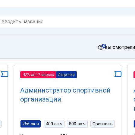
0
вы смотрели
-42% до 17 августа
Лицензия
Администратор спортивной
организации
256 ак.ч
400 ак.ч
800 ак.ч
Сравнить