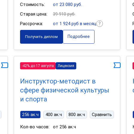
Стоимость:
от 23 080 руб.
Старая цена:
39 910 руб.
Рассрочка:
от 1 924 руб в месяц
Подробнее
Получить диплом
-42% до 17 августа
Лицензия
Инструктор-методист в
сфере физической культуры
и спорта
256 ак.ч
400 ак.ч
800 ак.ч
Сравнить
Кол-во часов:
от 256 ак.ч