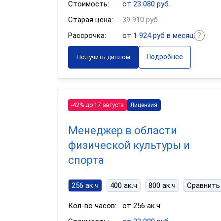
Стоимость:
от 23 080 руб.
Старая цена:
39 910 руб.
Рассрочка:
от 1 924 руб в месяц
Подробнее
Получить диплом
-42% до 17 августа
Лицензия
Менеджер в области
физической культуры и
спорта
256 ак.ч
400 ак.ч
800 ак.ч
Сравнить
Кол-во часов:
от 256 ак.ч