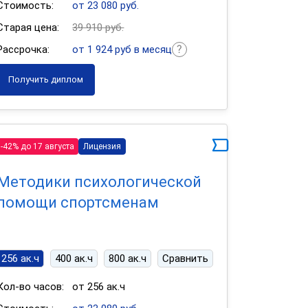
Стоимость:
от 23 080 руб.
Старая цена:
39 910 руб.
Рассрочка:
от 1 924 руб в месяц
Получить диплом
-42% до 17 августа
Лицензия
Методики психологической
помощи спортсменам
256 ак.ч
400 ак.ч
800 ак.ч
Сравнить
Кол-во часов:
от 256 ак.ч