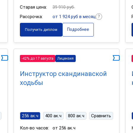
Старая цена:
39 910 руб.
Рассрочка:
от 1 924 руб в месяц
Подробнее
Получить диплом
-42% до 17 августа
Лицензия
Инструктор скандинавской
ходьбы
256 ак.ч
400 ак.ч
800 ак.ч
Сравнить
Кол-во часов:
от 256 ак.ч