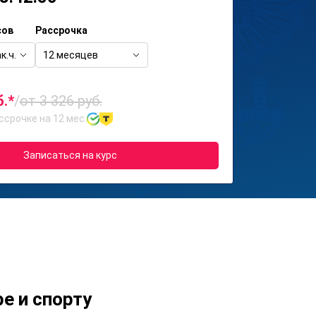
сов
Рассрочка
к.ч.
12 месяцев
б.*
/
от 3 326 руб.
ссрочке на 12 мес.
Записаться на курс
е и спорту