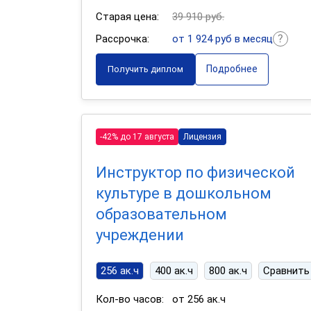
Старая цена:
39 910 руб.
Рассрочка:
от 1 924 руб в месяц
Подробнее
Получить диплом
-42% до 17 августа
Лицензия
Инструктор по физической
культуре в дошкольном
образовательном
учреждении
256 ак.ч
400 ак.ч
800 ак.ч
Сравнить
Кол-во часов:
от 256 ак.ч