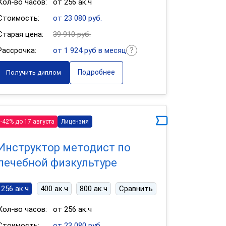
Кол-во часов:
от 256 ак.ч
Стоимость:
от 23 080 руб.
Старая цена:
39 910 руб.
Рассрочка:
от 1 924 руб в месяц
Подробнее
Получить диплом
-42% до 17 августа
Лицензия
Инструктор методист по
лечебной физкультуре
256 ак.ч
400 ак.ч
800 ак.ч
Сравнить
Кол-во часов:
от 256 ак.ч
Стоимость:
от 23 080 руб.