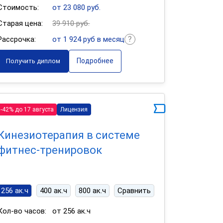
Стоимость:
от 23 080 руб.
Старая цена:
39 910 руб.
Рассрочка:
от 1 924 руб в месяц
Подробнее
Получить диплом
-42% до 17 августа
Лицензия
Кинезиотерапия в системе
фитнес-тренировок
256 ак.ч
400 ак.ч
800 ак.ч
Сравнить
Кол-во часов:
от 256 ак.ч