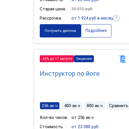
Старая цена:
39 910 руб.
Рассрочка:
от 1 924 руб в месяц
Подробнее
Получить диплом
-42% до 17 августа
Лицензия
Инструктор по йоге
256 ак.ч
400 ак.ч
800 ак.ч
Сравнить
Кол-во часов:
от 256 ак.ч
Стоимость:
от 23 080 руб.