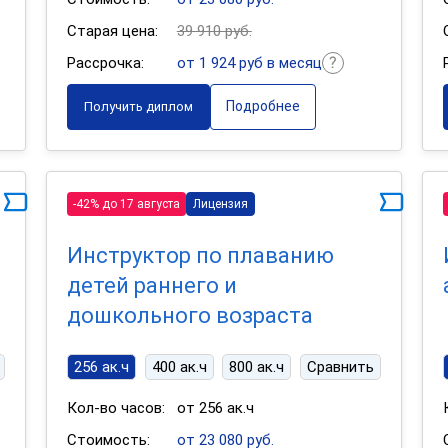
Старая цена:
39 910 руб.
Рассрочка:
от 1 924 руб в месяц
Подробнее
Получить диплом
-42% до 17 августа
Лицензия
Инструктор по плаванию
детей раннего и
дошкольного возраста
256 ак.ч
400 ак.ч
800 ак.ч
Сравнить
Кол-во часов:
от 256 ак.ч
Стоимость:
от 23 080 руб.