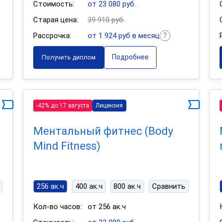
Стоимость:
от 23 080 руб.
Старая цена:
39 910 руб.
Рассрочка:
от 1 924 руб в месяц
Подробнее
Получить диплом
-42% до 17 августа
Лицензия
Ментальный фитнес (Body
Mind Fitness)
256 ак.ч
400 ак.ч
800 ак.ч
Сравнить
Кол-во часов:
от 256 ак.ч