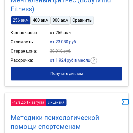
Ментальный фитнес (Body Mind
Fitness)
256 ак.ч
400 ак.ч
800 ак.ч
Сравнить
Кол-во часов:
от 256 ак.ч
Стоимость:
от 23 080 руб.
Старая цена:
39 910 руб.
Рассрочка:
от 1 924 руб в месяц
Получить диплом
-42% до 17 августа
Лицензия
Методики психологической
помощи спортсменам