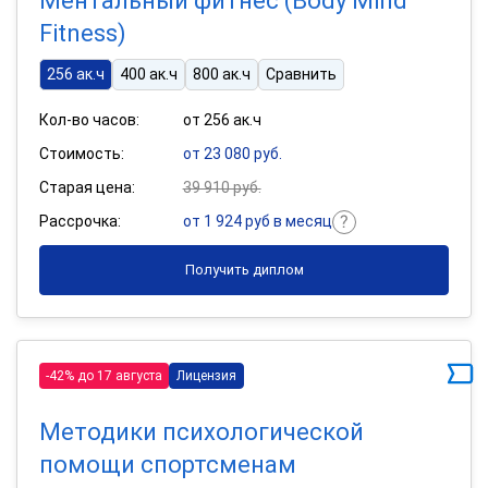
Ментальный фитнес (Body Mind
Fitness)
256 ак.ч
400 ак.ч
800 ак.ч
Сравнить
Кол-во часов:
от 256 ак.ч
Стоимость:
от 23 080 руб.
Старая цена:
39 910 руб.
Рассрочка:
от 1 924 руб в месяц
Получить диплом
-42% до 17 августа
Лицензия
Методики психологической
помощи спортсменам