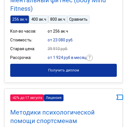
Ментальный фитнес (Body Mind
Fitness)
256 ак.ч
400 ак.ч
800 ак.ч
Сравнить
Кол-во часов:
от 256 ак.ч
Стоимость:
от 23 080 руб.
Старая цена:
39 910 руб.
Рассрочка:
от 1 924 руб в месяц
Получить диплом
-42% до 17 августа
Лицензия
Методики психологической
помощи спортсменам