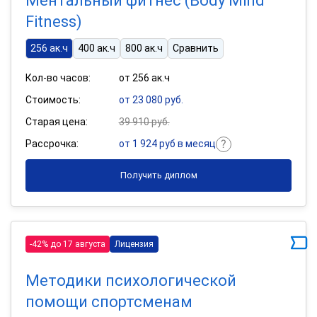
Ментальный фитнес (Body Mind
Fitness)
256 ак.ч
400 ак.ч
800 ак.ч
Сравнить
Кол-во часов:
от 256 ак.ч
Стоимость:
от 23 080 руб.
Старая цена:
39 910 руб.
Рассрочка:
от 1 924 руб в месяц
Получить диплом
-42% до 17 августа
Лицензия
Методики психологической
помощи спортсменам