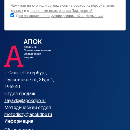
Нажимая на кнопку, я соглашаюсь на
обработку персональных
данных
и с
правилами пользования Платформой
Даю согласие на получение рекламной информации
г. Санкт-Петербург,
Пулковское ш., 3Б, к.1,
196240
Отдел продаж:
zayavki@apokdpo.ru
Методический отдел:
metodisty@apokdpo.ru
Информация
Об академии