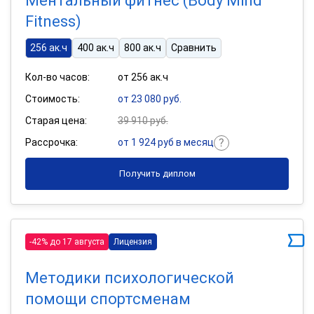
Ментальный фитнес (Body Mind
Fitness)
256 ак.ч
400 ак.ч
800 ак.ч
Сравнить
Кол-во часов:
от 256 ак.ч
Стоимость:
от 23 080 руб.
Старая цена:
39 910 руб.
Рассрочка:
от 1 924 руб в месяц
Получить диплом
-42% до 17 августа
Лицензия
Методики психологической
помощи спортсменам