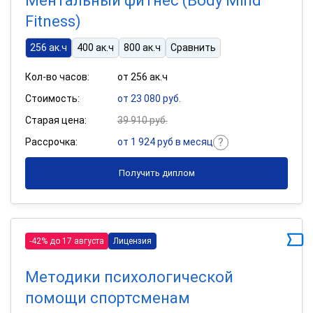
Ментальный фитнес (Body Mind
Fitness)
256 ак.ч
400 ак.ч
800 ак.ч
Сравнить
Кол-во часов:
от 256 ак.ч
Стоимость:
от 23 080 руб.
Старая цена:
39 910 руб.
Рассрочка:
от 1 924 руб в месяц
Получить диплом
-42% до 17 августа
Лицензия
Методики психологической
помощи спортсменам