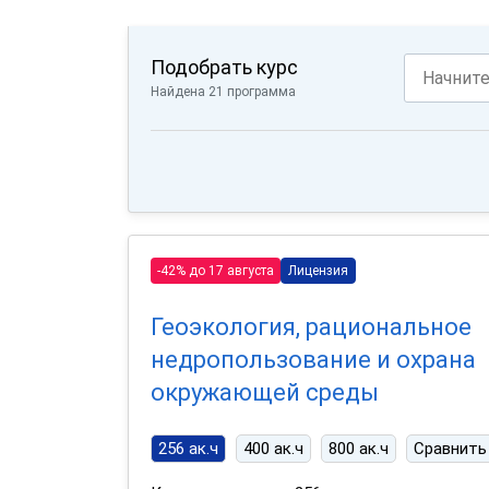
Подобрать курс
Найдена 21 программа
-42% до 17 августа
Лицензия
Геоэкология, рациональное
недропользование и охрана
окружающей среды
256 ак.ч
400 ак.ч
800 ак.ч
Сравнить