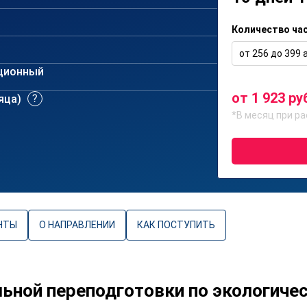
Количество ча
от 256 до 399 а
ционный
от 1 923 ру
сяца)
*В месяц при ра
НТЫ
О НАПРАВЛЕНИИ
КАК ПОСТУПИТЬ
ной переподготовки по экологичес