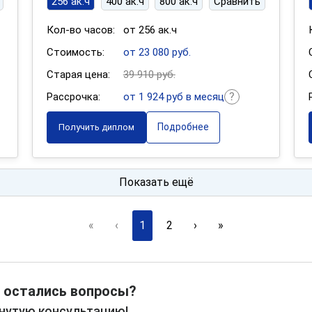
256 ак.ч
400 ак.ч
800 ак.ч
Сравнить
Кол-во часов:
от 256 ак.ч
Стоимость:
от 23 080 руб.
Старая цена:
39 910 руб.
Рассрочка:
от 1 924 руб в месяц
Подробнее
Получить диплом
Показать ещё
«
‹
1
2
›
»
 остались вопросы?
рнутую консультацию!