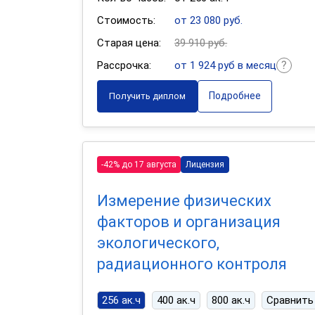
Стоимость:
от 23 080 руб.
Старая цена:
39 910 руб.
Рассрочка:
от 1 924 руб в месяц
Подробнее
Получить диплом
-42% до 17 августа
Лицензия
Измерение физических
факторов и организация
экологического,
радиационного контроля
256 ак.ч
400 ак.ч
800 ак.ч
Сравнить