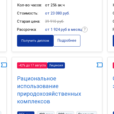
Кол-во часов:
от 256 ак.ч
Стоимость:
от 23 080 руб.
Старая цена:
39 910 руб.
Рассрочка:
от 1 924 руб в месяц
Подробнее
Получить диплом
-42% до 17 августа
Лицензия
Рациональное
использование
природохозяйственных
комплексов