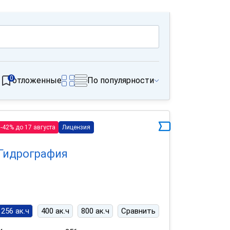
0
отложенные
По популярности
-42% до 17 августа
Лицензия
Гидрография
256 ак.ч
400 ак.ч
800 ак.ч
Сравнить