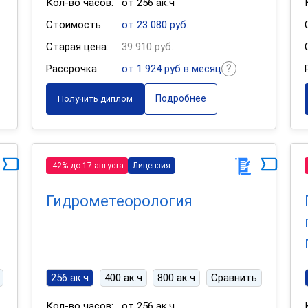
Кол-во часов:
от 256 ак.ч
Стоимость:
от 23 080 руб.
Старая цена:
39 910 руб.
Рассрочка:
от 1 924 руб в месяц
Подробнее
Получить диплом
-42% до 17 августа
Лицензия
Гидрометеорология
256 ак.ч
400 ак.ч
800 ак.ч
Сравнить
Кол-во часов:
от 256 ак.ч