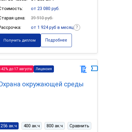
Стоимость:
от 23 080 руб.
Старая цена:
39 910 руб.
Рассрочка:
от 1 924 руб в месяц
Подробнее
Получить диплом
-42% до 17 августа
Лицензия
Охрана окружающей среды
256 ак.ч
400 ак.ч
800 ак.ч
Сравнить