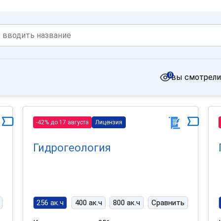
0
вы смотрели
-42% до 17 августа
Лицензия
Гидрогеология
256 ак.ч
400 ак.ч
800 ак.ч
Сравнить