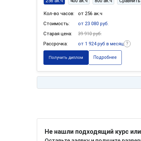
256 ак.ч
400 ак.ч
800 ак.ч
Сравнить
Кол-во часов:
от 256 ак.ч
Стоимость:
от 23 080 руб.
Старая цена:
39 910 руб.
Рассрочка:
от 1 924 руб в месяц
Подробнее
Получить диплом
Не нашли подходящий курс или
Оставьте заявку и получите разве