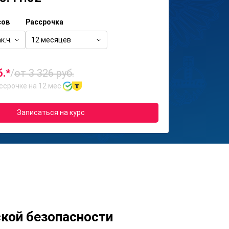
сов
Рассрочка
к.ч.
12 месяцев
б.*
/
от 3 326 руб.
ссрочке на 12 мес.
Записаться на курс
кой безопасности