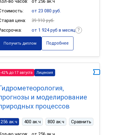
Кол-во часов:
от 256 ак.ч
Стоимость:
от 23 080 руб.
Старая цена:
39 910 руб.
Рассрочка:
от 1 924 руб в месяц
Подробнее
Получить диплом
-42% до 17 августа
Лицензия
Гидрометеорология,
прогнозы и моделирование
природных процессов
256 ак.ч
400 ак.ч
800 ак.ч
Сравнить
Кол-во часов:
от 256 ак.ч