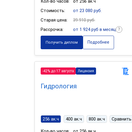
Кол-во часов:
от 256 ак.ч
Стоимость:
от 23 080 руб.
Старая цена:
39 910 руб.
Рассрочка:
от 1 924 руб в месяц
Подробнее
Получить диплом
-42% до 17 августа
Лицензия
Гидрология
256 ак.ч
400 ак.ч
800 ак.ч
Сравнить
Кол-во часов:
от 256 ак.ч