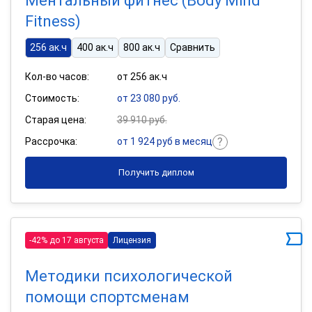
Ментальный фитнес (Body Mind
Fitness)
256 ак.ч
400 ак.ч
800 ак.ч
Сравнить
Кол-во часов:
от 256 ак.ч
Стоимость:
от 23 080 руб.
Старая цена:
39 910 руб.
Рассрочка:
от 1 924 руб в месяц
Получить диплом
-42% до 17 августа
Лицензия
Методики психологической
помощи спортсменам