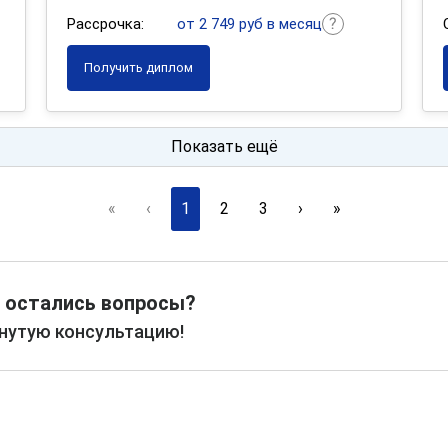
Рассрочка:
от 2 749 руб в месяц
Получить диплом
Показать ещё
«
‹
1
2
3
›
»
 остались вопросы?
рнутую консультацию!