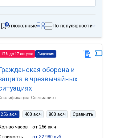
0
отложенные
По популярности
-17% до 17 августа
Лицензия
Гражданская оборона и
защита в чрезвычайных
ситуациях
Квалификация: Специалист
256 ак.ч
400 ак.ч
800 ак.ч
Сравнить
Кол-во часов:
от 256 ак.ч
Стоимость:
от 32 980 руб.