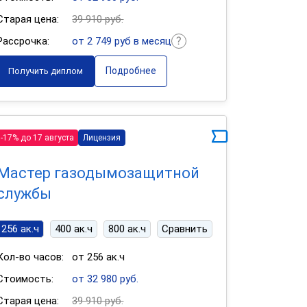
Старая цена:
39 910 руб.
Рассрочка:
от 2 749 руб в месяц
Подробнее
Получить диплом
-17% до 17 августа
Лицензия
Мастер газодымозащитной
службы
256 ак.ч
400 ак.ч
800 ак.ч
Сравнить
Кол-во часов:
от 256 ак.ч
Стоимость:
от 32 980 руб.
Старая цена:
39 910 руб.