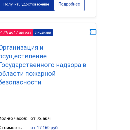
Подробнее
Получить удостоверение
-17% до 17 августа
Лицензия
Организация и
осуществление
Государственного надзора в
области пожарной
безопасности
Кол-во часов:
от 72 ак.ч
Стоимость:
от 17 160 руб.