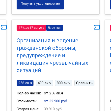
Получить удостоверение
-17% до 17 августа
Лицензия
Организация и ведение
в
гражданской обороны,
предупреждение и
ликвидация чрезвычайных
ситуаций
256 ак.ч
400 ак.ч
800 ак.ч
Сравнить
Кол-во часов:
от 256 ак.ч
Стоимость:
от 32 980 руб.
Старая цена:
39 910 руб.