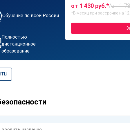
от 1 430 руб.*
/
от 1 73
*В месяц при рассрочке на 12
Обучение по всей России
З
Полностью
дистанционное
образование
НТЫ
безопасности