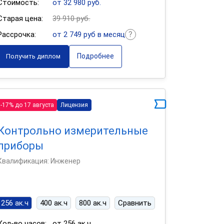
Стоимость:
от 32 980 руб.
Старая цена:
39 910 руб.
Рассрочка:
от 2 749 руб в месяц
Подробнее
Получить диплом
-17% до 17 августа
Лицензия
Контрольно измерительные
приборы
Квалификация: Инженер
256 ак.ч
400 ак.ч
800 ак.ч
Сравнить
Кол-во часов:
от 256 ак.ч