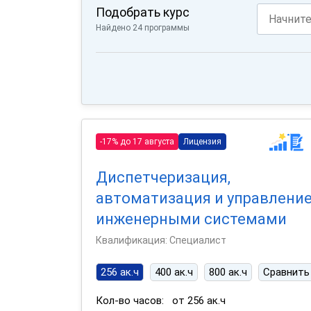
Подобрать курс
Найдено 24 программы
-17% до 17 августа
Лицензия
Диспетчеризация,
автоматизация и управлени
инженерными системами
Квалификация: Специалист
256 ак.ч
400 ак.ч
800 ак.ч
Сравнить
Кол-во часов:
от 256 ак.ч