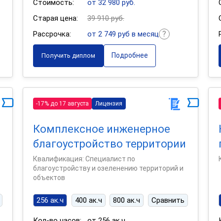
Стоимость:
от 32 980 руб.
Старая цена:
39 910 руб.
Рассрочка:
от 2 749 руб в месяц
Подробнее
Получить диплом
-17% до 17 августа
Лицензия
Комплексное инженерное
благоустройство территории
Квалификация: Специалист по
благоустройству и озеленению территорий и
объектов
256 ак.ч
400 ак.ч
800 ак.ч
Сравнить
Кол-во часов:
от 256 ак.ч