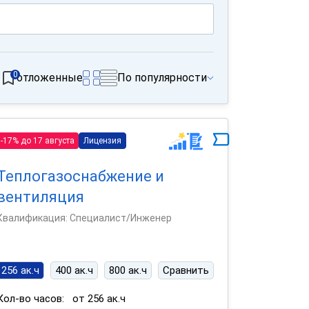
0
отложенные
По популярности
-17% до 17 августа
Лицензия
Теплогазоснабжение и
вентиляция
Квалификация: Специалист/Инженер
256 ак.ч
400 ак.ч
800 ак.ч
Сравнить
Кол-во часов:
от 256 ак.ч