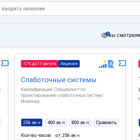
0
вы смотрели
-17% до 17 августа
Лицензия
Слаботочные системы
е
Квалификация: Специалист по
проектированию слаботочных систем/
Инженер
256 ак.ч
400 ак.ч
800 ак.ч
Сравнить
Кол-во часов:
от 256 ак.ч