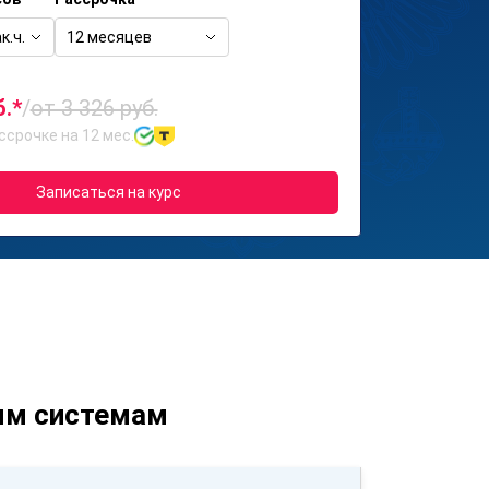
к.ч.
12 месяцев
б.*
/
от 3 326 руб.
ссрочке на 12 мес.
Записаться на курс
ым системам