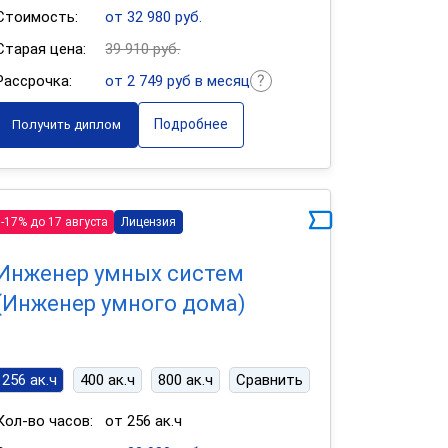
Стоимость:
от 32 980 руб.
Старая цена:
39 910 руб.
Рассрочка:
от 2 749 руб в месяц
Подробнее
Получить диплом
-17% до 17 августа
Лицензия
Инженер умных систем
(Инженер умного дома)
256 ак.ч
400 ак.ч
800 ак.ч
Сравнить
Кол-во часов:
от 256 ак.ч