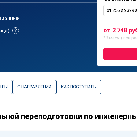
от 256 до 399 а
ционный
от 2 748 ру
сяца)
*В месяц при ра
НТЫ
О НАПРАВЛЕНИИ
КАК ПОСТУПИТЬ
ьной переподготовки по инженерн