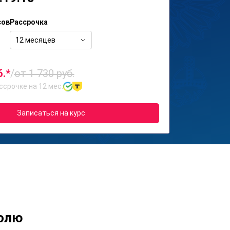
сов
Рассрочка
12 месяцев
б.*
/
от 1 730 руб.
ссрочке на 12 мес.
Записаться на курс
ролю