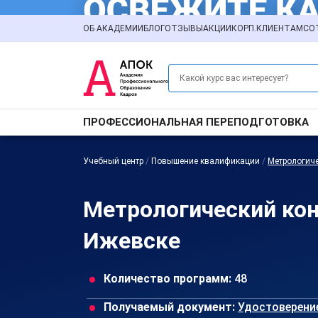
ОБ АКАДЕМИИ
БЛОГ
ОТЗЫВЫ
АКЦИИ
КОРП.КЛИЕНТАМ
СО
ПРОФЕССИОНАЛЬНАЯ ПЕРЕПОДГОТОВКА
Учебный центр
/
Повышение квалификации
/
Метрологиче
Метрологический ко
Ижевске
Количество программ:
48
Получаемый документ:
Удостоверени