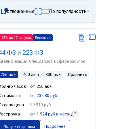
0
отложенные
По популярности
-42% до 17 августа
Лицензия
44 ФЗ и 223 ФЗ
Квалификация: Специалист в сфере закупок
256 ак.ч
400 ак.ч
800 ак.ч
Сравнить
Кол-во часов:
от 256 ак.ч
Стоимость:
от 23 080 руб.
Старая цена:
39 910 руб.
Рассрочка:
от 1 924 руб в месяц
Подробнее
Получить диплом