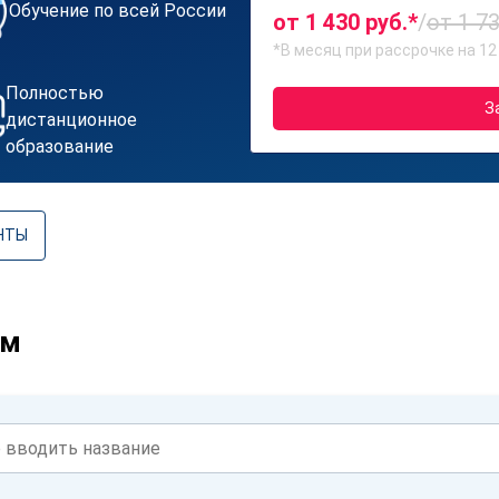
Обучение по всей России
от 1 430 руб.*
/
от 1 73
*В месяц при рассрочке на 12
Полностью
З
дистанционное
образование
НТЫ
ам