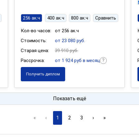
256 ак.ч
400 ак.ч
800 ак.ч
Сравнить
Кол-во часов:
от 256 ак.ч
Стоимость:
от 23 080 руб.
Старая цена:
39 910 руб.
Рассрочка:
от 1 924 руб в месяц
Получить диплом
Показать ещё
«
‹
1
2
3
›
»