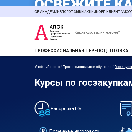
ОБ АКАДЕМИИ
БЛОГ
ОТЗЫВЫ
АКЦИИ
КОРП.КЛИЕНТАМ
СО
ПРОФЕССИОНАЛЬНАЯ ПЕРЕПОДГОТОВКА
Учебный центр
/
Профессиональное обучение
/
Госзакупк
Курсы по госзакупка
Рассрочка 0%
Получение налогового