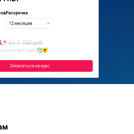
сов
Рассрочка
12 месяцев
б.*
/
от 1 730 руб.
ссрочке на 12 мес.
Записаться на курс
ам