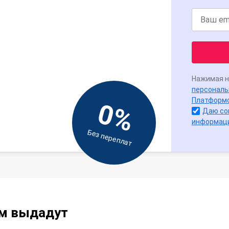
Нажимая н
персональ
Платформ
0%
Даю со
информац
Без переплат
ам выдадут