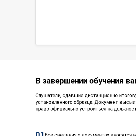
В завершении обучения в
Слушатели, сдавшие дистанционно итогов
установленного образца. Документ высыл
право официально устроиться на должнос
01
Все сведения о документах вносятся