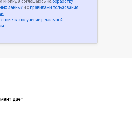
а кнопку, я соглашаюсь на
обработку
ных данных
и с
правилами пользования
ой
гласие на получение рекламной
ии
умент дает