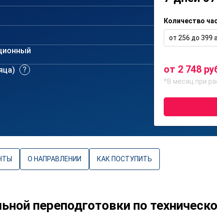
Количество ча
от 256 до 399 а
ционный
от 2 748 ру
сяца)
*В месяц при ра
НТЫ
О НАПРАВЛЕНИИ
КАК ПОСТУПИТЬ
ной переподготовки по техническ