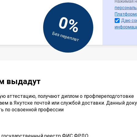
Нажимая н
персональ
Платформ
0%
Даю со
информац
Без переплат
ам выдадут
ую аттестацию, получают диплом о профпереподготовке
аем в Якутске почтой или службой доставки. Данный док
ть по освоенной профессии
 в государственный реестр ФИС ФРДО