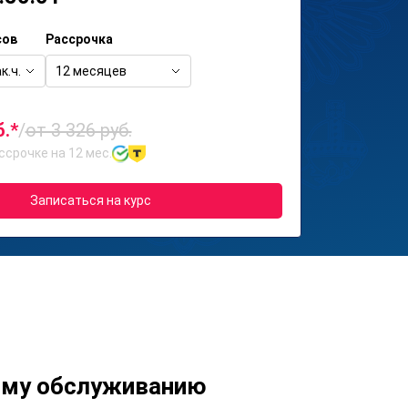
сов
Рассрочка
к.ч.
12 месяцев
б.*
/
от 3 326 руб.
ссрочке на 12 мес.
Записаться на курс
ому обслуживанию