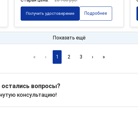
Старая цена:
20 760 руб.
Подробнее
Получить удостоверение
Показать ещё
«
‹
1
2
3
›
»
 остались вопросы?
рнутую консультацию!