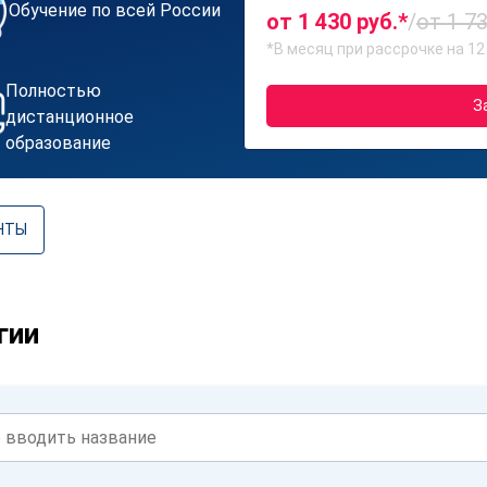
Обучение по всей России
от 1 430 руб.*
/
от 1 73
*В месяц при рассрочке на 12
Полностью
З
дистанционное
образование
НТЫ
гии