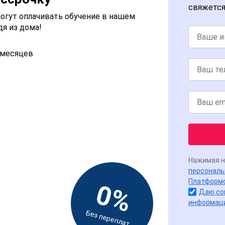
свяжется
огут оплачивать обучение в нашем
дя из дома!
2 месяцев
Нажимая н
персональ
Платформ
0%
Даю со
информац
Без переплат