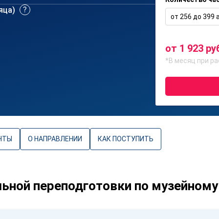
сяца)
от 256 до 399 а
от 1 923 ру
*В месяц при ра
НТЫ
О НАПРАВЛЕНИИ
КАК ПОСТУПИТЬ
ной переподготовки по музейному