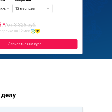
к.ч.
12 месяцев
б.*
/
от 3 326 руб.
ссрочке на 12 мес.
Записаться на курс
 делу