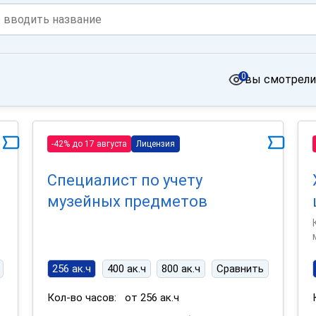
0
вы смотрели
-42% до 17 августа
Лицензия
Специалист по учету
музейных предметов
256 ак.ч
400 ак.ч
800 ак.ч
Сравнить
Кол-во часов:
от 256 ак.ч