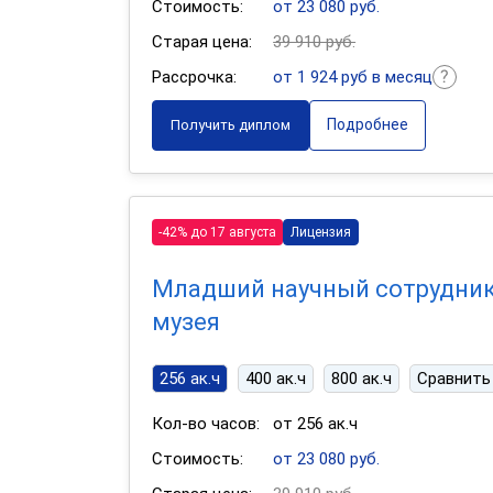
Стоимость:
от 23 080 руб.
Старая цена:
39 910 руб.
Рассрочка:
от 1 924 руб в месяц
Подробнее
Получить диплом
-42% до 17 августа
Лицензия
Младший научный сотрудни
музея
256 ак.ч
400 ак.ч
800 ак.ч
Сравнить
Кол-во часов:
от 256 ак.ч
Стоимость:
от 23 080 руб.