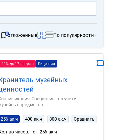
0
отложенные
По популярности
-42% до 17 августа
Лицензия
Хранитель музейных
ценностей
Квалификация: Специалист по учету
музейных предметов
256 ак.ч
400 ак.ч
800 ак.ч
Сравнить
Кол-во часов:
от 256 ак.ч