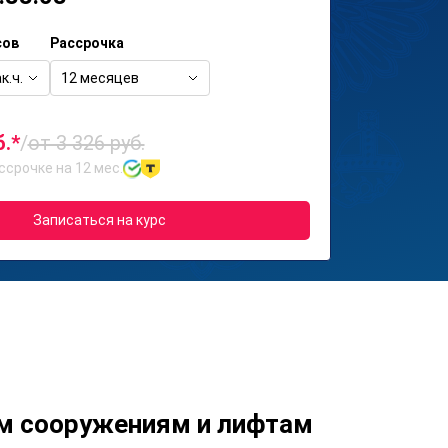
сов
Рассрочка
к.ч.
12 месяцев
б.*
/
от 3 326 руб.
ссрочке на 12 мес.
Записаться на курс
м сооружениям и лифтам