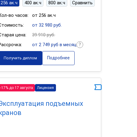
256 ак.ч
400 ак.ч
800 ак.ч
Сравнить
Кол-во часов:
от 256 ак.ч
Стоимость:
от 32 980 руб.
Старая цена:
39 910 руб.
Рассрочка:
от 2 749 руб в месяц
Подробнее
Получить диплом
-17% до 17 августа
Лицензия
Эксплуатация подъемных
кранов