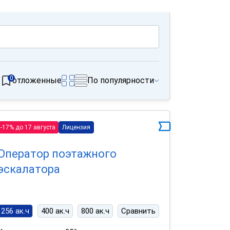
0
отложенные
По популярности
-17% до 17 августа
Лицензия
Оператор поэтажного
эскалатора
256 ак.ч
400 ак.ч
800 ак.ч
Сравнить