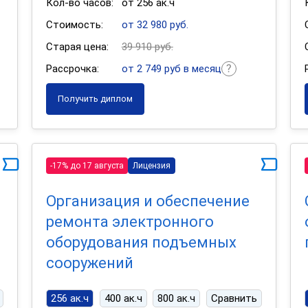
Кол-во часов:
от 256 ак.ч
Стоимость:
от 32 980 руб.
Старая цена:
39 910 руб.
Рассрочка:
от 2 749 руб в месяц
Получить диплом
-17% до 17 августа
Лицензия
Организация и обеспечение
ремонта электронного
оборудования подъемных
сооружений
256 ак.ч
400 ак.ч
800 ак.ч
Сравнить