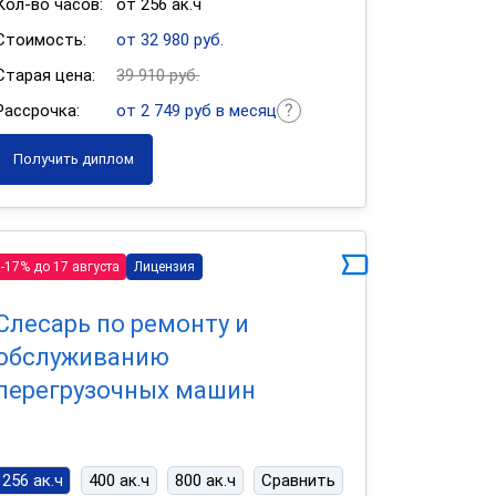
Кол-во часов:
от 256 ак.ч
Стоимость:
от 32 980 руб.
Старая цена:
39 910 руб.
Рассрочка:
от 2 749 руб в месяц
Получить диплом
-17% до 17 августа
Лицензия
Слесарь по ремонту и
обслуживанию
перегрузочных машин
256 ак.ч
400 ак.ч
800 ак.ч
Сравнить