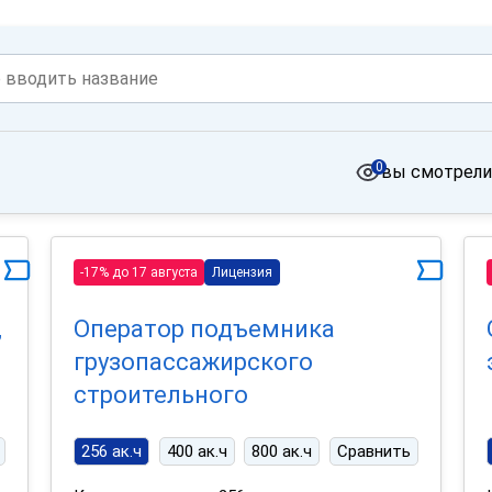
0
вы смотрели
-17% до 17 августа
Лицензия
,
Оператор подъемника
грузопассажирского
строительного
256 ак.ч
400 ак.ч
800 ак.ч
Сравнить