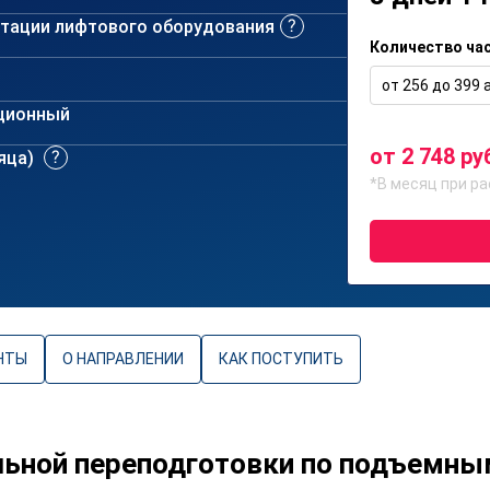
атации лифтового оборудования
Количество ча
от 256 до 399 а
ционный
от 2 748 ру
сяца)
*В месяц при ра
НТЫ
О НАПРАВЛЕНИИ
КАК ПОСТУПИТЬ
ьной переподготовки по подъемны