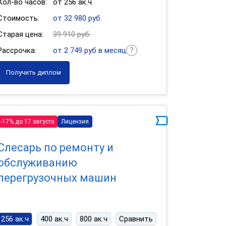
Кол-во часов:
от 256 ак.ч
Стоимость:
от 32 980 руб.
Старая цена:
39 910 руб.
Рассрочка:
от 2 749 руб в месяц
Получить диплом
-17% до 17 августа
Лицензия
Слесарь по ремонту и
обслуживанию
перегрузочных машин
256 ак.ч
400 ак.ч
800 ак.ч
Сравнить