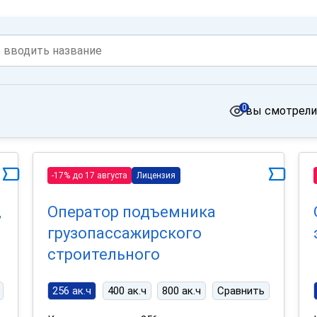
0
вы смотрели
-17% до 17 августа
Лицензия
,
Оператор подъемника
грузопассажирского
строительного
256 ак.ч
400 ак.ч
800 ак.ч
Сравнить