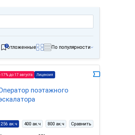
0
отложенные
По популярности
-17% до 17 августа
Лицензия
Оператор поэтажного
эскалатора
256 ак.ч
400 ак.ч
800 ак.ч
Сравнить