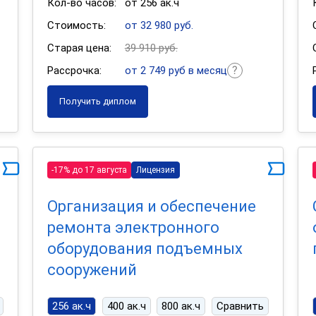
Кол-во часов:
от 256 ак.ч
Стоимость:
от 32 980 руб.
Старая цена:
39 910 руб.
Рассрочка:
от 2 749 руб в месяц
Получить диплом
-17% до 17 августа
Лицензия
Организация и обеспечение
ремонта электронного
оборудования подъемных
сооружений
256 ак.ч
400 ак.ч
800 ак.ч
Сравнить