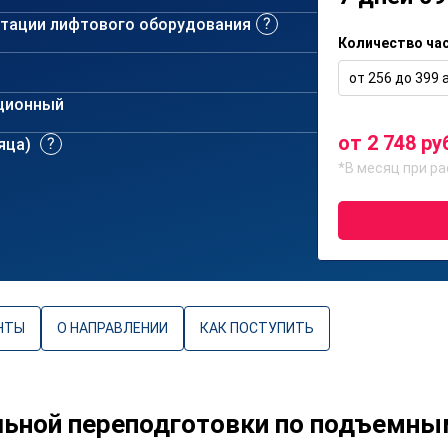
атации лифтового оборудования
Количество ча
от 256 до 399 а
ционный
от 2 748 ру
сяца)
*В месяц при ра
НТЫ
О НАПРАВЛЕНИИ
КАК ПОСТУПИТЬ
ьной переподготовки по подъемны