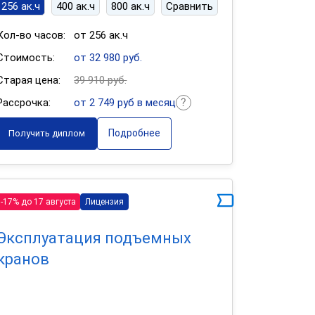
256 ак.ч
400 ак.ч
800 ак.ч
Сравнить
Кол-во часов:
от 256 ак.ч
Стоимость:
от 32 980 руб.
Старая цена:
39 910 руб.
Рассрочка:
от 2 749 руб в месяц
Подробнее
Получить диплом
-17% до 17 августа
Лицензия
Эксплуатация подъемных
кранов