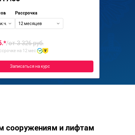
сов
Рассрочка
к.ч.
12 месяцев
б.*
/
от 3 326 руб.
ссрочке на 12 мес.
Записаться на курс
м сооружениям и лифтам