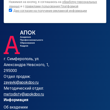
Нажимая на кнопку, я соглашаюсь на
обработку персональных
данных
и с
правилами пользования Платформой
Даю согласие на получение рекламной информации
г. Симферополь, ул.
Александра Невского, 1,
295000
Отдел продаж:
zayavki@apokdpo.ru
Методический отдел:
metodisty@apokdpo.ru
Информация
Об академии