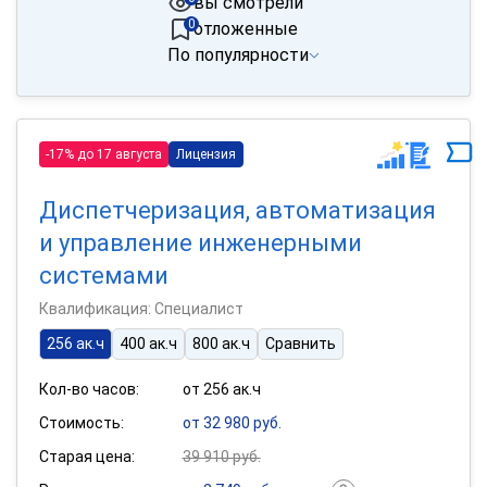
вы смотрели
0
отложенные
По популярности
-17% до 17 августа
Лицензия
Диспетчеризация, автоматизация
и управление инженерными
системами
Квалификация: Специалист
256 ак.ч
400 ак.ч
800 ак.ч
Сравнить
Кол-во часов:
от 256 ак.ч
Стоимость:
от 32 980 руб.
Старая цена:
39 910 руб.