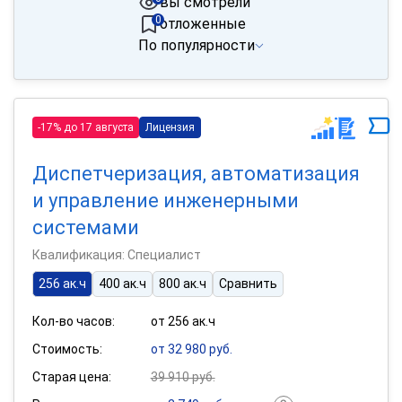
вы смотрели
0
отложенные
По популярности
-17% до 17 августа
Лицензия
Диспетчеризация, автоматизация
и управление инженерными
системами
Квалификация: Специалист
256 ак.ч
400 ак.ч
800 ак.ч
Сравнить
Кол-во часов:
от 256 ак.ч
Стоимость:
от 32 980 руб.
Старая цена:
39 910 руб.