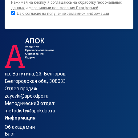
Нажимая на кнопку, я соглашаюсь на
обработку персональных
данных
и с
правилами пользования Платформой
Даю согласие на получение рекламной информации
пр. Ватутина, 23, Белгород,
Белгородская обл., 308033
Отдел продаж:
zayavki@apokdpo.ru
Методический отдел:
metodisty@apokdpo.ru
Информация
Об академии
Блог