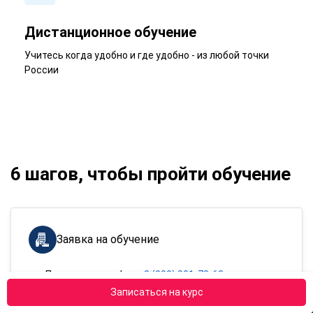
Дистанционное обучение
Учитесь когда удобно и где удобно - из любой точки
России
6 шагов, чтобы пройти обучение
Заявка на обучение
По номеру телефона
8 (800) 301-78-62
По e-mail
zayavki@apokdpo.ru
Записаться на курс
Через форму
обратной связи