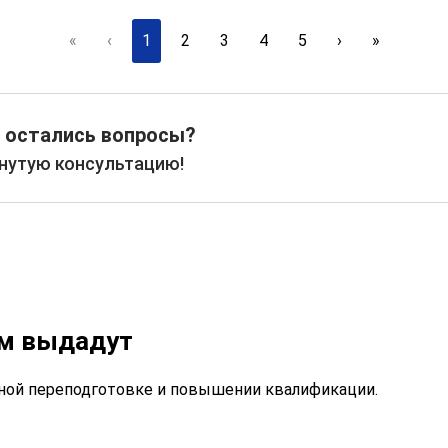
«
‹
1
2
3
4
5
›
»
 остались вопросы?
рнутую консультацию!
ам выдадут
ой переподготовке и повышении квалификации.