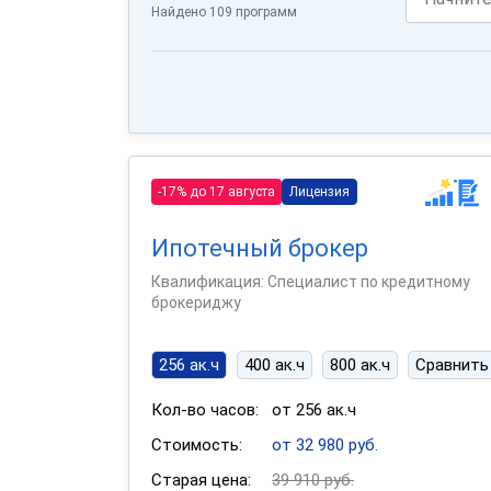
Найдено 109 программ
-17% до 17 августа
Лицензия
Ипотечный брокер
Квалификация: Специалист по кредитному
брокериджу
256 ак.ч
400 ак.ч
800 ак.ч
Сравнить
Кол-во часов:
от 256 ак.ч
Стоимость:
от 32 980 руб.
Старая цена:
39 910 руб.