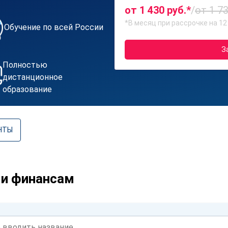
от 1 430 руб.*
/
от 1 73
*В месяц при рассрочке на 12
Обучение по всей России
З
Полностью
дистанционное
образование
НТЫ
 и финансам