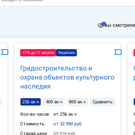
0
вы смотрели
-17% до 17 августа
Лицензия
Градостроительство и
охрана объектов культурного
наследия
256 ак.ч
400 ак.ч
800 ак.ч
Сравнить
Кол-во часов:
от 256 ак.ч
Стоимость:
от 32 980 руб.
Старая цена:
39 910 руб.