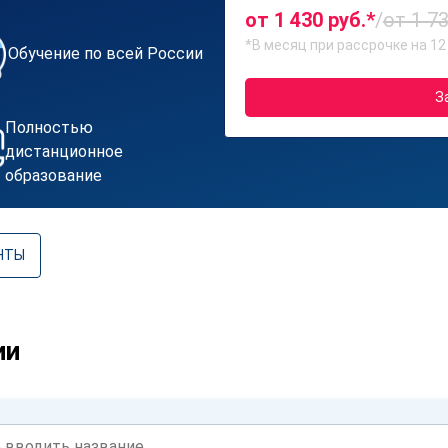
от 1 430 руб.*
/
от 1 73
*В месяц при рассрочке на 12
Обучение по всей России
З
Полностью
дистанционное
образование
НТЫ
ии