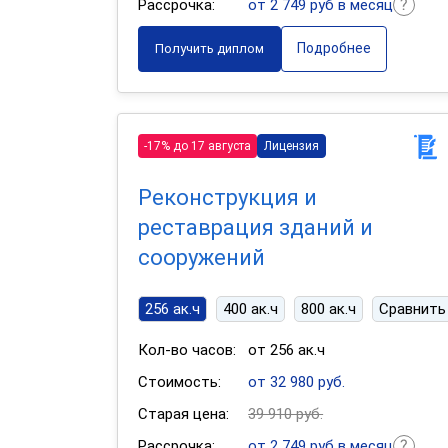
Рассрочка:
от 2 749 руб в месяц
Подробнее
Получить диплом
-17% до 17 августа
Лицензия
Реконструкция и
реставрация зданий и
сооружений
256 ак.ч
400 ак.ч
800 ак.ч
Сравнить
Кол-во часов:
от 256 ак.ч
Стоимость:
от 32 980 руб.
Старая цена:
39 910 руб.
Рассрочка:
от 2 749 руб в месяц