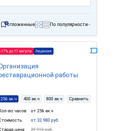
0
отложенные
По популярности
-17% до 17 августа
Лицензия
Организация
реставрационной работы
256 ак.ч
400 ак.ч
800 ак.ч
Сравнить
Кол-во часов:
от 256 ак.ч
Стоимость:
от 32 980 руб.
Старая цена:
39 910 руб.