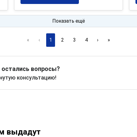
Показать ещё
«
‹
1
2
3
4
›
»
 остались вопросы?
рнутую консультацию!
ам выдадут