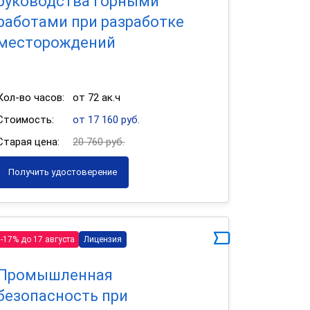
руководства горными
работами при разработке
месторождений
Кол-во часов:
от 72 ак.ч
Стоимость:
от 17 160 руб.
Старая цена:
20 760 руб.
Получить удостоверение
-17% до 17 августа
Лицензия
Промышленная
безопасность при