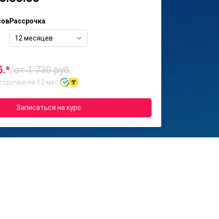
сов
Рассрочка
12 месяцев
б.*
/
от 1 730 руб.
ссрочке на 12 мес.
Записаться на курс