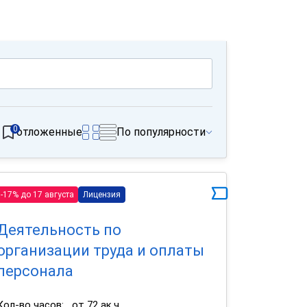
0
отложенные
По популярности
-17% до 17 августа
Лицензия
Деятельность по
организации труда и оплаты
персонала
Кол-во часов:
от 72 ак.ч