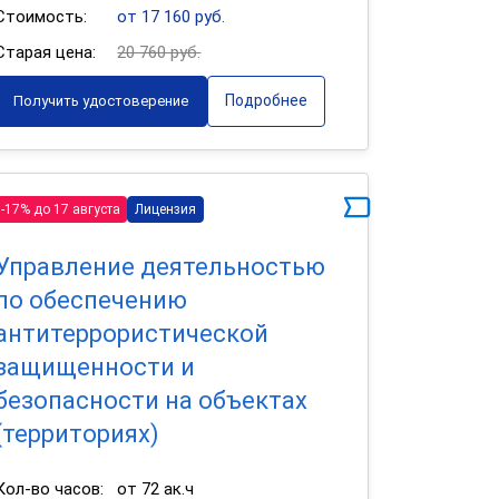
Стоимость:
от 17 160 руб.
Старая цена:
20 760 руб.
Подробнее
Получить удостоверение
-17% до 17 августа
Лицензия
Управление деятельностью
по обеспечению
антитеррористической
защищенности и
безопасности на объектах
(территориях)
Кол-во часов:
от 72 ак.ч