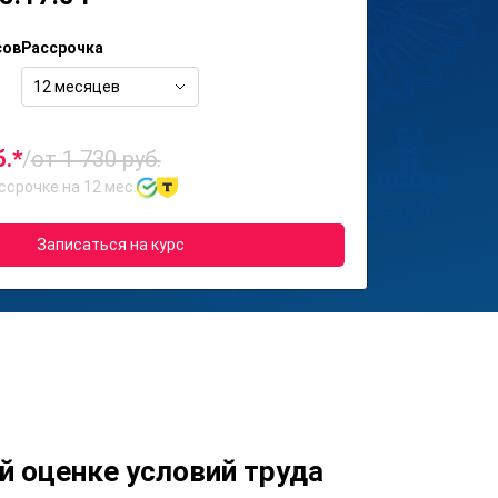
сов
Рассрочка
12 месяцев
б.*
/
от 1 730 руб.
ссрочке на 12 мес.
Записаться на курс
й оценке условий труда