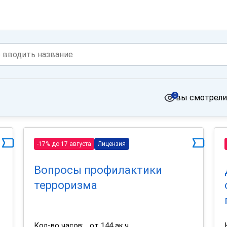
0
вы смотрели
-17% до 17 августа
Лицензия
Вопросы профилактики
терроризма
Кол-во часов:
от 144 ак.ч