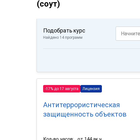
(соут)
Подобрать курс
Найдено 14 программ
-17% до 17 августа
Лицензия
Антитеррористическая
защищенность объектов
Кол-во часов:
от 144 ак.ч