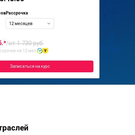
сов
Рассрочка
12 месяцев
б.*
/
от 1 730 руб.
ссрочке на 12 мес.
Записаться на курс
траслей