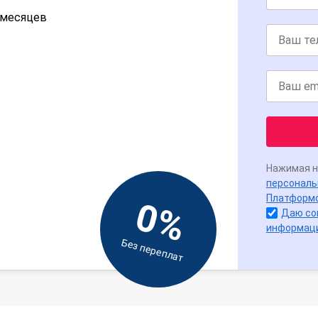
2 месяцев
Нажимая н
персональ
Платформ
0%
Даю со
информац
Без переплат