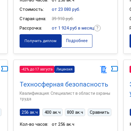
Кол-во часов:
от 256 ак.ч
Стоимость:
от 23 080 руб.
Старая цена:
39 910 руб.
Рассрочка:
от 1 924 руб в месяц
Подробнее
Получить диплом
-42% до 17 августа
Лицензия
Техносферная безопасность
Квалификация: Специалист в области охраны
труда
256 ак.ч
400 ак.ч
800 ак.ч
Сравнить
Кол-во часов:
от 256 ак.ч