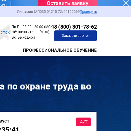
Лицензия №Л035-01215-72/00190069
Проверить
8 (800) 301-78-62
Пн-Пт: 08:00 - 20:00 (МСК)
осток
Сб: 08:00 - 16:00 (МСК)
Заказать звонок
Вс: Выходной
ПРОФЕССИОНАЛЬНОЕ ОБУЧЕНИЕ
 по охране труда во
вует
-42%
:35:41