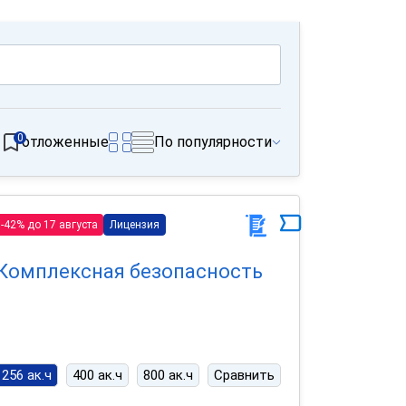
0
отложенные
По популярности
-42% до 17 августа
Лицензия
Комплексная безопасность
256 ак.ч
400 ак.ч
800 ак.ч
Сравнить