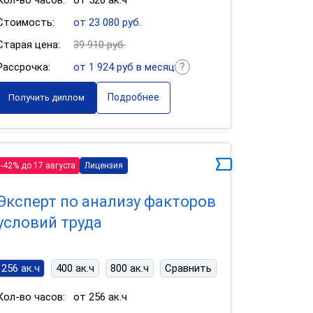
Кол-во часов:
от 526 ак.ч
Стоимость:
от 23 080 руб.
Старая цена:
39 910 руб.
Рассрочка:
от 1 924 руб в месяц
Подробнее
Получить диплом
-42% до 17 августа
Лицензия
Эксперт по анализу факторов
условий труда
256 ак.ч
400 ак.ч
800 ак.ч
Сравнить
Кол-во часов:
от 256 ак.ч