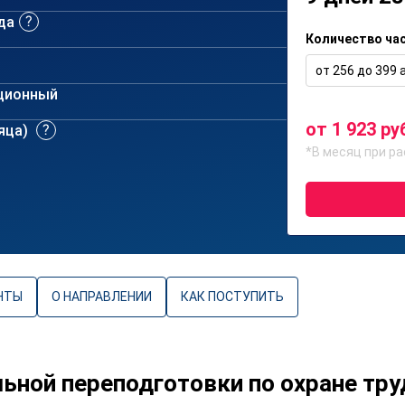
да
Количество ча
от 256 до 399 а
ционный
от 1 923 ру
сяца)
*В месяц при ра
НТЫ
О НАПРАВЛЕНИИ
КАК ПОСТУПИТЬ
ной переподготовки по охране тру