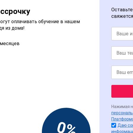
ассрочку
Оставьте
свяжется
огут оплачивать обучение в нашем
дя из дома!
2 месяцев
Нажимая н
персональ
Платформ
0%
Даю со
информац