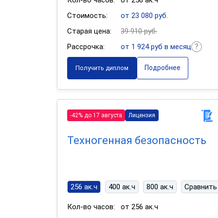
Кол-во часов:
от 256 ак.ч
Стоимость:
от 23 080 руб.
Старая цена:
39 910 руб.
Рассрочка:
от 1 924 руб в месяц
Подробнее
Получить диплом
-42% до 17 августа
Лицензия
Техногенная безопасность
256 ак.ч
400 ак.ч
800 ак.ч
Сравнить
Кол-во часов:
от 256 ак.ч