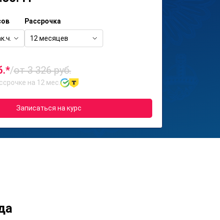
сов
Рассрочка
к.ч.
12 месяцев
б.*
/
от 3 326 руб.
ссрочке на 12 мес.
Записаться на курс
да