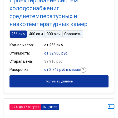
Проектирование систем
холодоснабжения
среднетемпературных и
низкотемпературных камер
256 ак.ч
400 ак.ч
800 ак.ч
Сравнить
Кол-во часов:
от 256 ак.ч
Стоимость:
от 32 980 руб.
Старая цена:
39 910 руб.
Рассрочка:
от 2 749 руб в месяц
Получить диплом
-17% до 17 августа
Лицензия