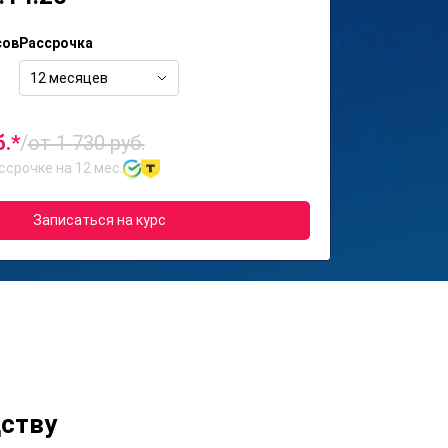
сов
Рассрочка
12 месяцев
б.*
/
от 1 730 руб.
ссрочке на 12 мес.
Записаться на курс
ству