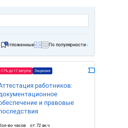
0
отложенные
По популярности
-17% до 17 августа
Лицензия
Аттестация работников:
документационное
обеспечение и правовые
последствия
Кол-во часов:
от 72 ак.ч