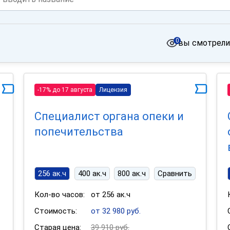
0
вы смотрели
-17% до 17 августа
Лицензия
Специалист органа опеки и
попечительства
256 ак.ч
400 ак.ч
800 ак.ч
Сравнить
Кол-во часов:
от 256 ак.ч
Стоимость:
от 32 980 руб.
Старая цена:
39 910 руб.