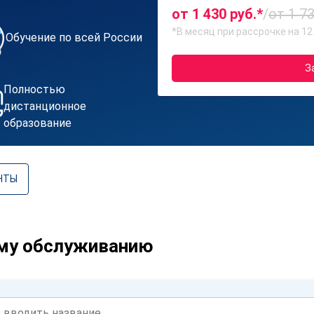
от 1 430 руб.*
/
от 1 73
*В месяц при рассрочке на 12
Обучение по всей России
З
Полностью
дистанционное
образование
НТЫ
му обслуживанию