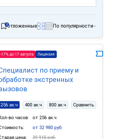
0
отложенные
По популярности
-17% до 17 августа
Лицензия
Специалист по приему и
обработке экстренных
вызовов
256 ак.ч
400 ак.ч
800 ак.ч
Сравнить
Кол-во часов:
от 256 ак.ч
Стоимость:
от 32 980 руб.
Старая цена:
39 910 руб.