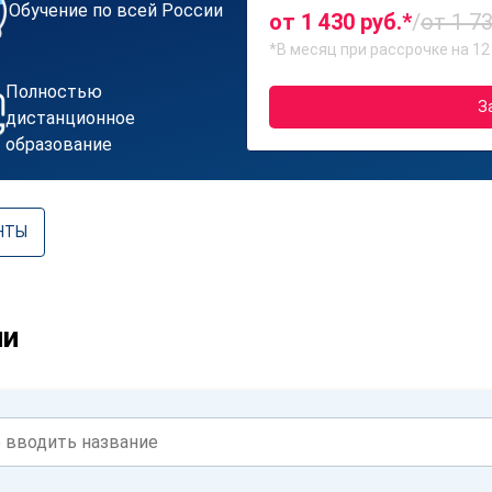
Обучение по всей России
от 1 430 руб.*
/
от 1 73
*В месяц при рассрочке на 12
Полностью
З
дистанционное
образование
НТЫ
ии