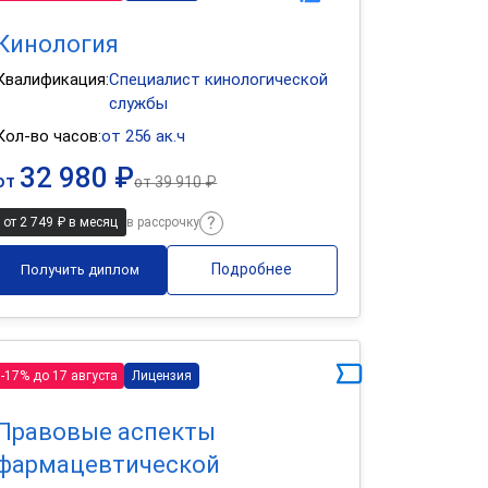
Кинология
Квалификация:
Специалист кинологической
службы
Кол-во часов:
от 256 ак.ч
32 980 ₽
от
от
39 910 ₽
от 2 749 ₽ в месяц
в рассрочку
Подробнее
Получить диплом
-17% до 17 августа
Лицензия
Правовые аспекты
фармацевтической