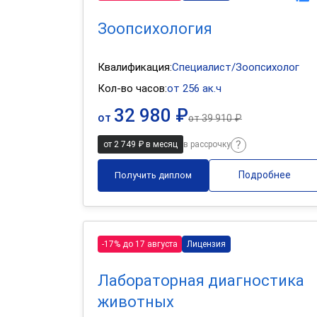
Зоопсихология
Квалификация:
Специалист/Зоопсихолог
Кол-во часов:
от 256 ак.ч
32 980 ₽
от
от
39 910 ₽
от 2 749 ₽ в месяц
в рассрочку
Подробнее
Получить диплом
-17% до 17 августа
Лицензия
Лабораторная диагностика
животных