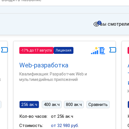
0
вы смотрели
-17% до 17 августа
Лицензия
Web-разработка
Квалификация: Разработчик Web и
х
мультимедийных приложений
256 ак.ч
400 ак.ч
800 ак.ч
Сравнить
Кол-во часов:
от 256 ак.ч
Стоимость:
от 32 980 руб.