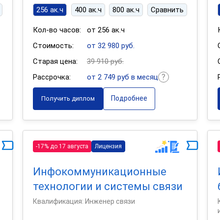
256 ак.ч
400 ак.ч
800 ак.ч
Сравнить
Кол-во часов:
от 256 ак.ч
Стоимость:
от 32 980 руб.
Старая цена:
39 910 руб.
Рассрочка:
от 2 749 руб в месяц
Подробнее
Получить диплом
-17% до 17 августа
Лицензия
Инфокоммуникационные
технологии и системы связи
Квалификация: Инженер связи