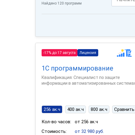
Найдено 120 программ
-17% до 17 августа
Лицензия
1С программирование
Квалификация: Специалист по защите
информации в автоматизированных система
256 ак.ч
400 ак.ч
800 ак.ч
Сравнить
Кол-во часов:
от 256 ак.ч
Стоимость:
от 32 980 руб.