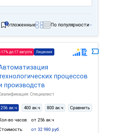
0
отложенные
По популярности
-17% до 17 августа
Лицензия
Автоматизация
технологических процессов
и производств
Квалификация: Специалист
256 ак.ч
400 ак.ч
800 ак.ч
Сравнить
Кол-во часов:
от 256 ак.ч
Стоимость:
от 32 980 руб.