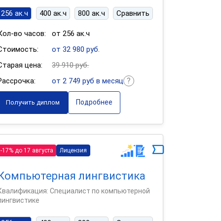
256 ак.ч
400 ак.ч
800 ак.ч
Сравнить
Кол-во часов:
от 256 ак.ч
Стоимость:
от 32 980 руб.
Старая цена:
39 910 руб.
Рассрочка:
от 2 749 руб в месяц
Подробнее
Получить диплом
-17% до 17 августа
Лицензия
Компьютерная лингвистика
Квалификация: Специалист по компьютерной
лингвистике