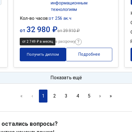
информационным
технологиям
Кол-во часов:
от 256 ак.ч
32 980 ₽
от
от
39 910 ₽
от 2 749 ₽ в месяц
в рассрочку
Подробнее
Получить диплом
Показать ещё
«
‹
1
2
3
4
5
›
»
 остались вопросы?