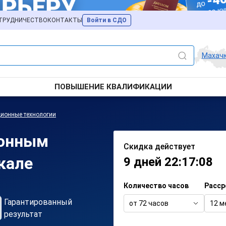
ТРУДНИЧЕСТВО
КОНТАКТЫ
Войти в СДО
Махач
ПОВЫШЕНИЕ КВАЛИФИКАЦИИ
ионные технологии
ионным
Скидка действует
кале
9 дней 22:17:08
Количество часов
Расср
Гарантированный
от 72 часов
12 м
результат