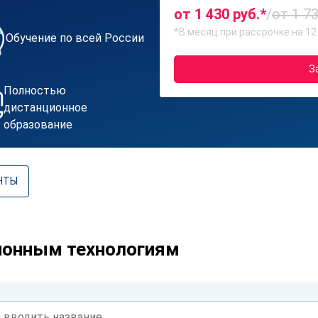
от 1 430 руб.*
/
от 1 73
*В месяц при рассрочке на 12
Обучение по всей России
З
Полностью
дистанционное
образование
НТЫ
онным технологиям