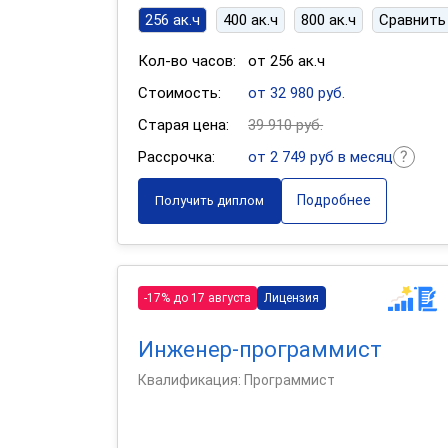
256 ак.ч
400 ак.ч
800 ак.ч
Сравнить
Кол-во часов:
от 256 ак.ч
Стоимость:
от 32 980 руб.
Старая цена:
39 910 руб.
Рассрочка:
от 2 749 руб в месяц
Подробнее
Получить диплом
-17% до 17 августа
Лицензия
Инженер-программист
Квалификация: Программист