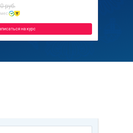
0 руб.
 мес.
аписаться на курс