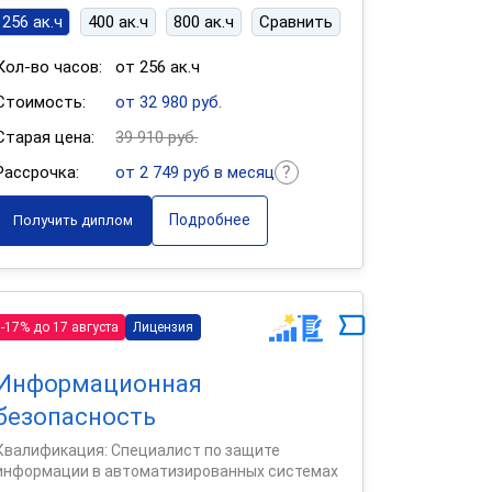
256 ак.ч
400 ак.ч
800 ак.ч
Сравнить
Кол-во часов:
от 256 ак.ч
Стоимость:
от 32 980 руб.
Старая цена:
39 910 руб.
Рассрочка:
от 2 749 руб в месяц
Подробнее
Получить диплом
-17% до 17 августа
Лицензия
Информационная
безопасность
Квалификация: Специалист по защите
информации в автоматизированных системах