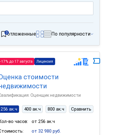
0
отложенные
По популярности
-17% до 17 августа
Лицензия
Оценка стоимости
недвижимости
Квалификация: Оценщик недвижимости
256 ак.ч
400 ак.ч
800 ак.ч
Сравнить
Кол-во часов:
от 256 ак.ч
Стоимость:
от 32 980 руб.