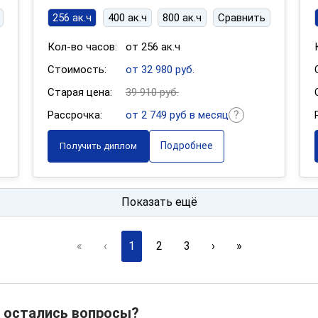
256 ак.ч
400 ак.ч
800 ак.ч
Сравнить
Кол-во часов:
от 256 ак.ч
Стоимость:
от 32 980 руб.
Старая цена:
39 910 руб.
Рассрочка:
от 2 749 руб в месяц
Подробнее
Получить диплом
Показать ещё
«
‹
1
2
3
›
»
 остались вопросы?