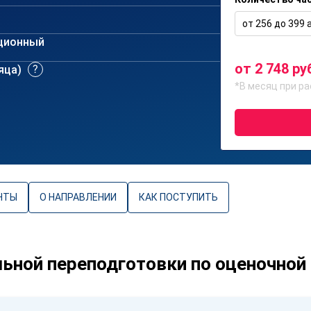
от 256 до 399 а
ционный
от 2 748 ру
сяца)
*В месяц при ра
НТЫ
О НАПРАВЛЕНИИ
КАК ПОСТУПИТЬ
ной переподготовки по оценочной