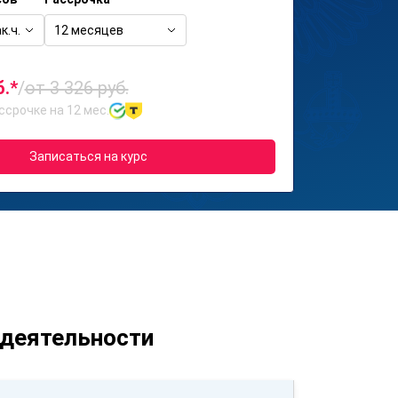
к.ч.
12 месяцев
б.*
/
от 3 326 руб.
ссрочке на 12 мес.
Записаться на курс
 деятельности