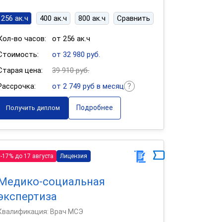
256 ак.ч
400 ак.ч
800 ак.ч
Сравнить
Кол-во часов:
от 256 ак.ч
Стоимость:
от 32 980 руб.
Старая цена:
39 910 руб.
Рассрочка:
от 2 749 руб в месяц
Подробнее
Получить диплом
-17% до 17 августа
Лицензия
Медико-социальная
экспертиза
Квалификация: Врач МСЭ