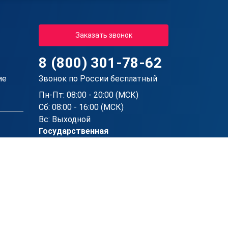
Заказать звонок
8 (800) 301-78-62
ие
Звонок по России бесплатный
Пн-Пт: 08:00 - 20:00 (МСК)
Сб: 08:00 - 16:00 (МСК)
Вс: Выходной
Государственная
Лицензия
№Л035-01215-72/00190069
от 07.09.2021 г.
Проверить лицензию
ционного обучения "АПОК Стади".
еестровая запись No21843 от 15.03.2024 ).