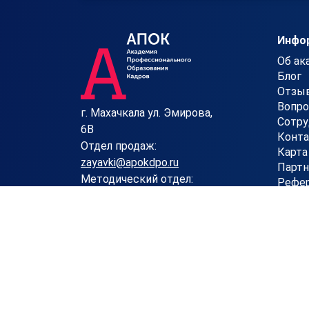
Инфо
Об ак
Блог
Отзы
Вопр
г. Махачкала ул. Эмирова,
Сотру
6В
Конт
Отдел продаж:
Карта
zayavki@apokdpo.ru
Партн
Методический отдел:
Рефер
metodisty@apokdpo.ru
Для оказания образовательных услуг учебный ц
Зарегистрирована в Едином реестре российских 