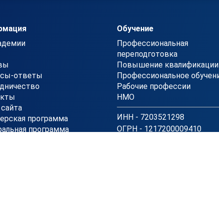
рмация
Обучение
адемии
Профессиональная
переподготовка
вы
Повышение квалификации
осы-ответы
Профессиональное обучен
дничество
Рабочие профессии
акты
НМО
 сайта
ИНН - 7203521298
ерская программа
ОГРН - 1217200009410
альная программа
Полная информация о
реквизитах компании
ентр АПОК использует программное обеспечение "Система дистан
программ для электронных вычислительных машин и баз данных (Р