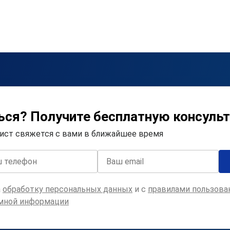
ься? Получите бесплатную консуль
лист свяжется с вами в ближайшее время
а
обработку персональных данных
и с
правилами пользова
амной информации