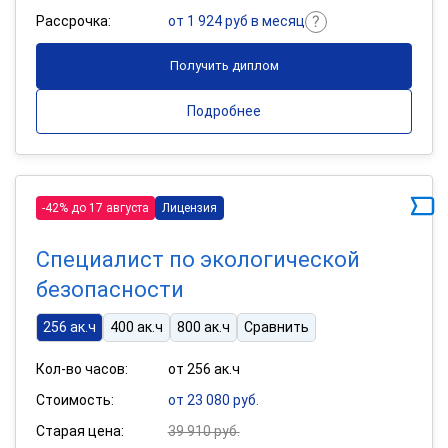
Рассрочка:
от 1 924 руб в месяц
Получить диплом
Подробнее
-42% до 17 августа
Лицензия
Специалист по экологической
безопасности
256 ак.ч
400 ак.ч
800 ак.ч
Сравнить
Кол-во часов:
от 256 ак.ч
Стоимость:
от 23 080 руб.
Старая цена:
39 910 руб.