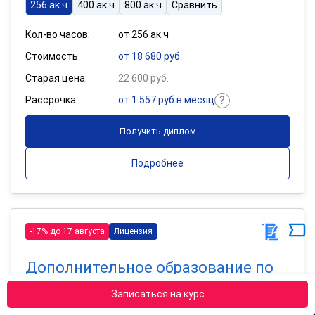
256 ак.ч
400 ак.ч
800 ак.ч
Сравнить
Кол-во часов:
от 256 ак.ч
Стоимость:
от 18 680 руб.
Старая цена:
22 600 руб.
Рассрочка:
от 1 557 руб в месяц
Получить диплом
Подробнее
-17% до 17 августа
Лицензия
Дополнительное образование по
программе «Библиотечное дело»
Записаться на курс
Квалификация: Библиотекарь