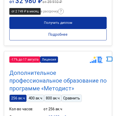
32 980 ₽
от
от
39 910 ₽
от 2 749 ₽ в месяц
в рассрочку
Получить диплом
Подробнее
-17% до 17 августа
Лицензия
Дополнительное
профессиональное образование по
программе «Методист»
256 ак.ч
400 ак.ч
800 ак.ч
Сравнить
Кол-во часов:
от 256 ак.ч