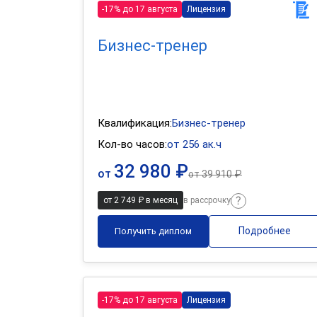
-17% до 17 августа
Лицензия
Бизнес-тренер
Квалификация:
Бизнес-тренер
Кол-во часов:
от 256 ак.ч
32 980 ₽
от
от
39 910 ₽
от 2 749 ₽ в месяц
в рассрочку
Подробнее
Получить диплом
-17% до 17 августа
Лицензия