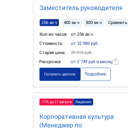
Заместитель руководителя
256 ак.ч
400 ак.ч
800 ак.ч
Сравнить
Кол-во часов:
от 256 ак.ч
Стоимость:
от 32 980 руб.
Старая цена:
39 910 руб.
Рассрочка:
от 2 749 руб в месяц
Подробнее
Получить диплом
-17% до 17 августа
Лицензия
Корпоративная культура
(Менеджер по