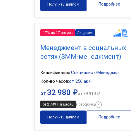
Подробнее
Получить диплом
-17% до 17 августа
Лицензия
Менеджмент в социальных
сетях (SMM-менеджмент)
Квалификация:
Специалист/Менеджер
Кол-во часов:
от 256 ак.ч
32 980 ₽
от
от
39 910 ₽
от 2 749 ₽ в месяц
в рассрочку
Подробнее
Получить диплом