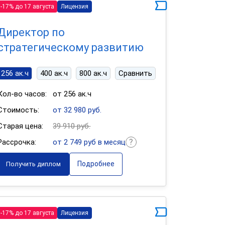
-17% до 17 августа
Лицензия
Директор по
стратегическому развитию
256 ак.ч
400 ак.ч
800 ак.ч
Сравнить
Кол-во часов:
от 256 ак.ч
Стоимость:
от 32 980 руб.
Старая цена:
39 910 руб.
Рассрочка:
от 2 749 руб в месяц
Подробнее
Получить диплом
-17% до 17 августа
Лицензия