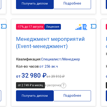
Подробнее
Получить диплом
-17% до 17 августа
Лицензия
Менеджмент мероприятий
(Event-менеджмент)
Квалификация:
Специалист/Менеджер
Кол-во часов:
от 256 ак.ч
32 980 ₽
от
от
39 910 ₽
от 2 749 ₽ в месяц
в рассрочку
Подробнее
Получить диплом