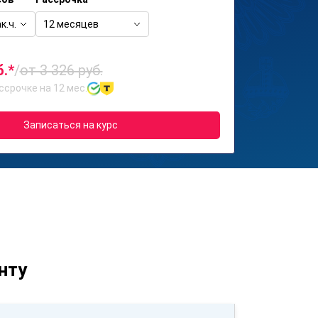
к.ч.
12 месяцев
б.*
/
от 3 326 руб.
ссрочке на 12 мес.
Записаться на курс
нту