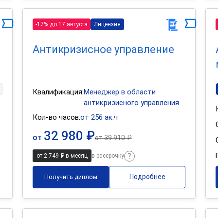
-17% до 17 августа
Лицензия
о
Антикризисное управление
Квалификация:
Менеджер в области
антикризисного управления
Кол-во часов:
от 256 ак.ч
32 980 ₽
от
от
39 910 ₽
от 2 749 ₽ в месяц
в рассрочку
Подробнее
Получить диплом