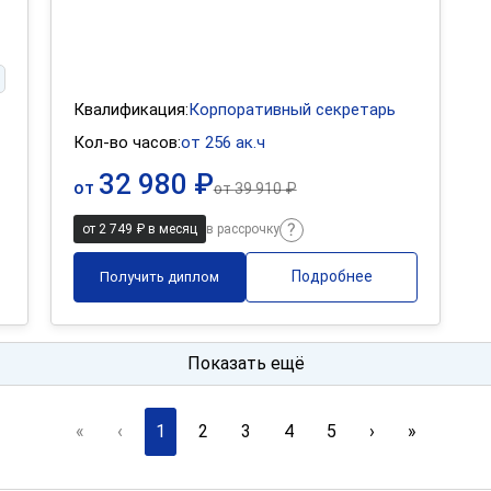
Квалификация:
Корпоративный секретарь
Кол-во часов:
от 256 ак.ч
32 980 ₽
от
от
39 910 ₽
от 2 749 ₽ в месяц
в рассрочку
Подробнее
Получить диплом
Показать ещё
«
‹
1
2
3
4
5
›
»