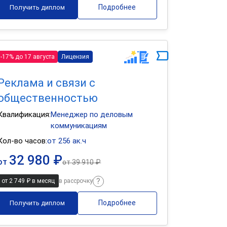
Подробнее
Получить диплом
-17% до 17 августа
Лицензия
Реклама и связи с
общественностью
Квалификация:
Менеджер по деловым
коммуникациям
Кол-во часов:
от 256 ак.ч
32 980 ₽
от
от
39 910 ₽
от 2 749 ₽ в месяц
в рассрочку
Подробнее
Получить диплом