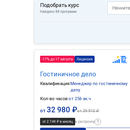
Подобрать курс
Найдено 88 программ
-17% до 17 августа
Лицензия
Гостиничное дело
Квалификация:
Менеджер по гостиничному
делу
Кол-во часов:
от 256 ак.ч
32 980 ₽
от
от
39 910 ₽
от 2 749 ₽ в месяц
в рассрочку