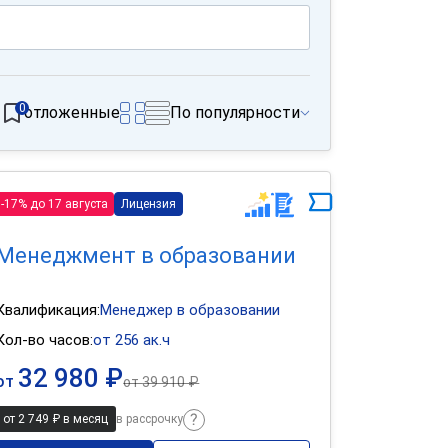
0
отложенные
По популярности
-17% до 17 августа
Лицензия
Менеджмент в образовании
Квалификация:
Менеджер в образовании
Кол-во часов:
от 256 ак.ч
32 980 ₽
от
от
39 910 ₽
от 2 749 ₽ в месяц
в рассрочку