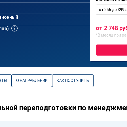
от 256 до 399 а
ционный
от 2 748 ру
сяца)
*В месяц при ра
НТЫ
О НАПРАВЛЕНИИ
КАК ПОСТУПИТЬ
ьной переподготовки по менеджме