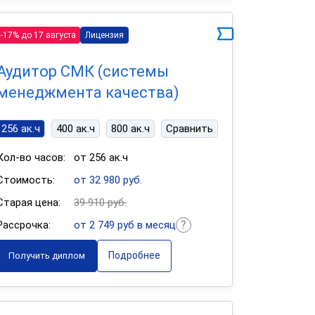
-17% до 17 августа
Лицензия
Аудитор СМК (системы
менеджмента качества)
256 ак.ч
400 ак.ч
800 ак.ч
Сравнить
Кол-во часов:
от 256 ак.ч
Стоимость:
от 32 980 руб.
Старая цена:
39 910 руб.
Рассрочка:
от 2 749 руб в месяц
Подробнее
Получить диплом