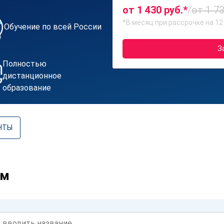
от 1 430 руб.*
/
от 1 73
*В месяц при рассрочке на 12
Обучение по всей России
З
Полностью
дистанционное
образование
НТЫ
ам