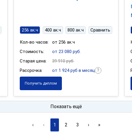
256 ак.ч
400 ак.ч
800 ак.ч
Сравнить
Кол-во часов:
от 256 ак.ч
Стоимость:
от 23 080 руб.
Старая цена:
39 910 руб.
Рассрочка:
от 1 924 руб в месяц
Получить диплом
Показать ещё
«
‹
1
2
3
›
»