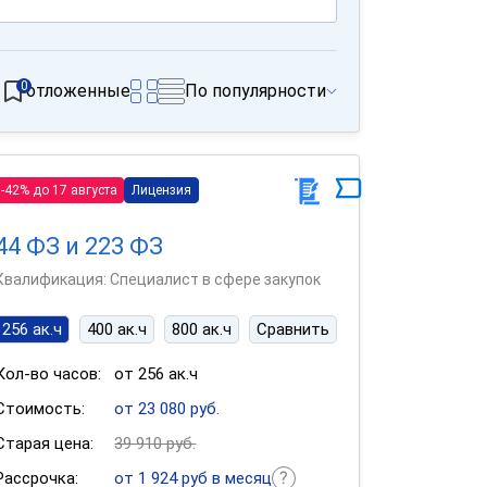
0
отложенные
По популярности
-42% до 17 августа
Лицензия
44 ФЗ и 223 ФЗ
Квалификация: Специалист в сфере закупок
256 ак.ч
400 ак.ч
800 ак.ч
Сравнить
Кол-во часов:
от 256 ак.ч
Стоимость:
от 23 080 руб.
Старая цена:
39 910 руб.
Рассрочка:
от 1 924 руб в месяц