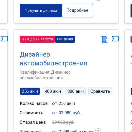
Подробнее
Получить диплом
-17% до 17 августа
Лицензия
Дизайнер
автомобилестроения
Квалификация: Дизайнер
автомобилестроения
256 ак.ч
400 ак.ч
800 ак.ч
Сравнить
Кол-во часов:
от 256 ак.ч
Стоимость:
от 32 980 руб.
Старая цена:
39 910 руб.
Рассрочка:
от 2 749 руб в месяц