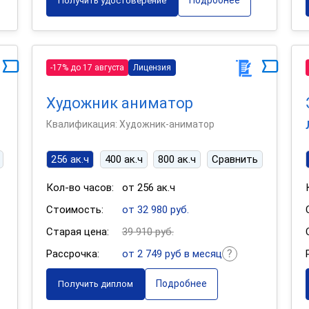
Подробнее
Получить удостоверение
-17% до 17 августа
Лицензия
Художник аниматор
Квалификация: Художник-аниматор
256 ак.ч
400 ак.ч
800 ак.ч
Сравнить
Кол-во часов:
от 256 ак.ч
Стоимость:
от 32 980 руб.
Старая цена:
39 910 руб.
Рассрочка:
от 2 749 руб в месяц
Подробнее
Получить диплом