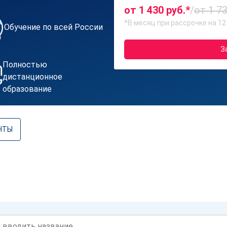
от 1 430 руб.*
/
от 1 73
*В месяц при рассрочке на 12
Обучение по всей России
З
Полностью
дистанционное
образование
НТЫ