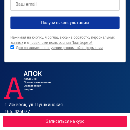
Получить консультацию
Нажимая на кнопку, я соглашаюсь на
обработку персональных
данных
и с
правилами пользования Платформой
Даю согласие на получение рекламной информации
г. Ижевск, ул. Пушкинская,
165, 426077
Отдел продаж:
Записаться на курс
zayavki@apokdpo.ru