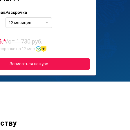
сов
Рассрочка
12 месяцев
б.*
/
от 1 730 руб.
ссрочке на 12 мес.
Записаться на курс
ству