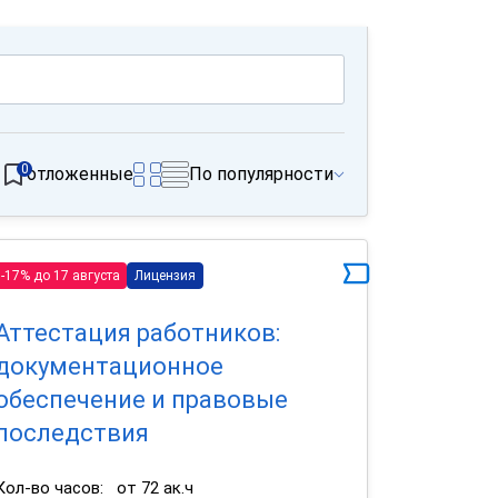
0
отложенные
По популярности
-17% до 17 августа
Лицензия
Аттестация работников:
документационное
обеспечение и правовые
последствия
Кол-во часов:
от 72 ак.ч