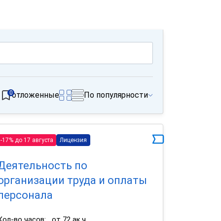
0
отложенные
По популярности
-17% до 17 августа
Лицензия
Деятельность по
организации труда и оплаты
персонала
Кол-во часов:
от 72 ак.ч