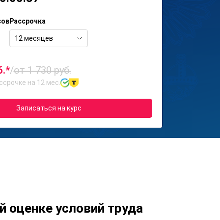
сов
Рассрочка
12 месяцев
б.*
/
от 1 730 руб.
ссрочке на 12 мес.
Записаться на курс
й оценке условий труда