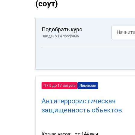
(соут)
Подобрать курс
Найдено 14 программ
-17% до 17 августа
Лицензия
Антитеррористическая
защищенность объектов
Кол-во часов:
от 144 ак.ч