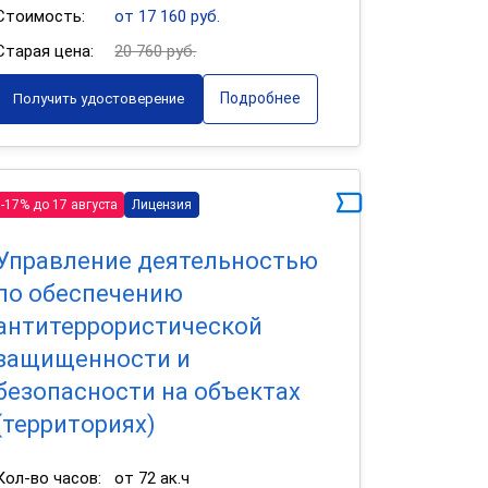
Стоимость:
от 17 160 руб.
Старая цена:
20 760 руб.
Подробнее
Получить удостоверение
-17% до 17 августа
Лицензия
Управление деятельностью
по обеспечению
антитеррористической
защищенности и
безопасности на объектах
(территориях)
Кол-во часов:
от 72 ак.ч