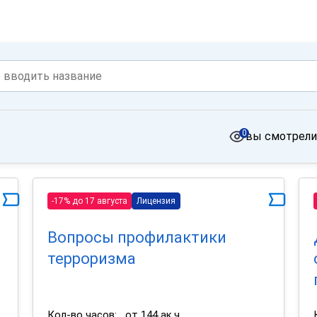
0
вы смотрели
-17% до 17 августа
Лицензия
Вопросы профилактики
терроризма
Кол-во часов:
от 144 ак.ч