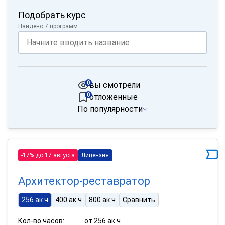
Подобрать курс
Найдено 7 программ
0
вы смотрели
0
отложенные
По популярности
-17% до 17 августа
Лицензия
Архитектор-реставратор
256 ак.ч
400 ак.ч
800 ак.ч
Сравнить
Кол-во часов:
от 256 ак.ч