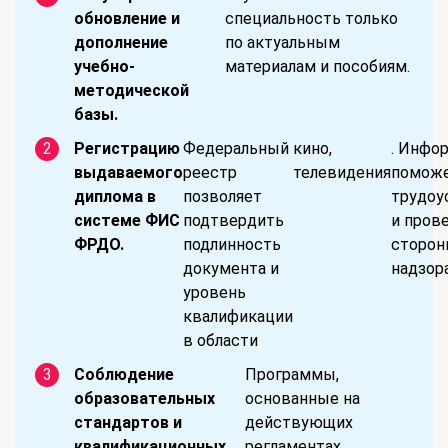
обновление и
специальность только
дополнение
по актуальным
учебно-
материалам и пособиям.
методической
базы.
Регистрацию
Федеральный
кино,
. Инфо
выдаваемого
реестр
телевидения
поможе
диплома в
позволяет
трудоу
системе ФИС
подтвердить
и пров
ФРДО.
подлинность
сторон
документа и
надзора
уровень
квалификации
в области
Соблюдение
Программы,
образовательных
основанные на
стандартов и
действующих
квалификационных
регламентах,