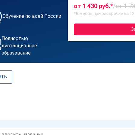
от 1 430 руб.*
/
от 1 73
*В месяц при рассрочке на 12
Обучение по всей России
З
Полностью
дистанционное
образование
НТЫ