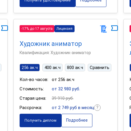
Подробнее
Получить удостоверение
-17% до 17 августа
Лицензия
Художник аниматор
Квалификация: Художник-аниматор
256 ак.ч
400 ак.ч
800 ак.ч
Сравнить
Кол-во часов:
от 256 ак.ч
Стоимость:
от 32 980 руб.
Старая цена:
39 910 руб.
Рассрочка:
от 2 749 руб в месяц
Подробнее
Получить диплом