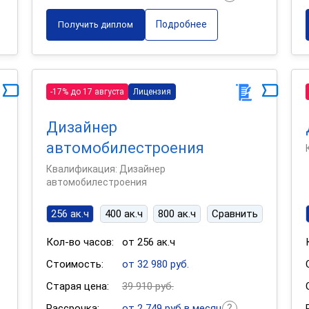
Подробнее
Получить диплом
-17% до 17 августа
Лицензия
Дизайнер
автомобилестроения
Квалификация: Дизайнер
автомобилестроения
256 ак.ч
400 ак.ч
800 ак.ч
Сравнить
Кол-во часов:
от 256 ак.ч
Стоимость:
от 32 980 руб.
Старая цена:
39 910 руб.
Рассрочка:
от 2 749 руб в месяц